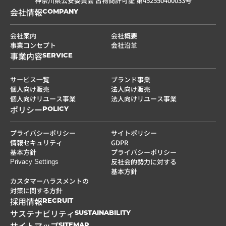
神奈川県公安委員会 古物商許可証 第452550400033号
会社情報
COMPANY
会社案内
会社概要
事業コンセプト
会社沿革
事業内容
SERVICE
サービス一覧
ブランド事業
個人向け販売
法人向け販売
個人向けリユース事業
法人向けリユース事業
ポリシー
POLICY
プライバシーポリシー
サイトポリシー
情報セキュリティ
GDPR
基本方針
プライバシーポリシー
反社会的勢力に対する
Privacy Settings
基本方針
カスタマーハラスメントの
対策に関する方針
採用情報
RECRUIT
サステナビリティ
SUSTAINABILITY
サイトマップ
SITEMAP