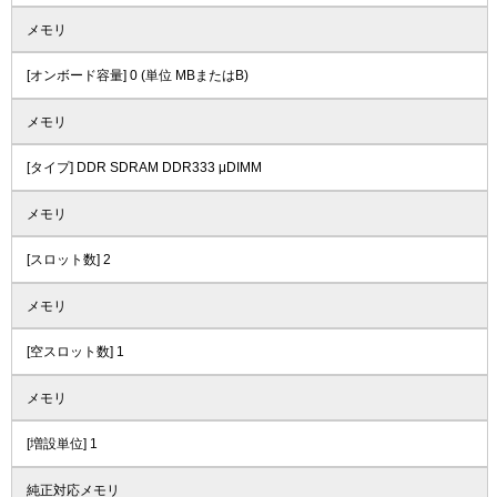
メモリ
[オンボード容量] 0 (単位 MBまたはB)
メモリ
[タイプ] DDR SDRAM DDR333 μDIMM
メモリ
[スロット数] 2
メモリ
[空スロット数] 1
メモリ
[増設単位] 1
純正対応メモリ