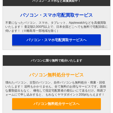
パソコン・スマホなど高価買取中！
パソコン・スマホ宅配買取サービス
不要になったパソコン、スマホ、タブレット、Applewatchなどを高価買取
いたします！ 査定額2,000円以上で、日本全国どこへでも無料で宅配回収に
伺います！（※離島等一部地域を除く）
パソコン・スマホ宅配買取サービスへ
パソコンに限り無料で処分いたします
パソコン無料処分サービス
壊れたパソコン、古型のパソコン、自作パソコンも無料処分・廃棄・回収
いたします！ 送料もかかりません、全て無料のお得なサービスです。面倒
な書類提出もなく、 梱包して指定宅配業者の着払いにて送るだけ。簡易フ
ォームにて申し込みすると、 もれなくヤマダポイント200ptもらえます！
パソコン無料処分サービスへ