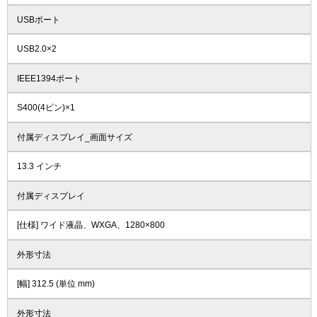
USBポート
USB2.0×2
IEEE1394ポート
S400(4ピン)×1
付属ディスプレイ_画面サイズ
13.3 インチ
付属ディスプレイ
[仕様] ワイド液晶、WXGA、1280×800
外形寸法
[幅] 312.5 (単位 mm)
外形寸法