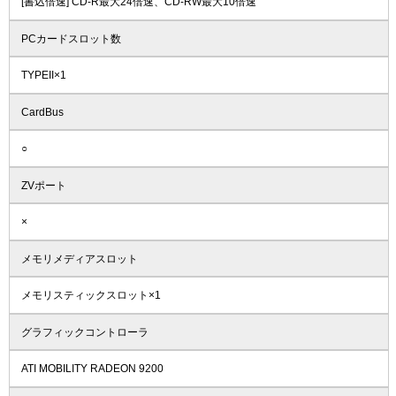
[書込倍速] CD-R最大24倍速、CD-RW最大10倍速
PCカードスロット数
TYPEII×1
CardBus
○
ZVポート
×
メモリメディアスロット
メモリスティックスロット×1
グラフィックコントローラ
ATI MOBILITY RADEON 9200