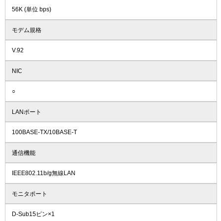
56K (単位 bps)
モデム規格
V.92
NIC
○
LANポート
100BASE-TX/10BASE-T
通信機能
IEEE802.11b/g無線LAN
モニタポート
D-Sub15ピン×1