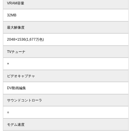
VRAM容量
32MB
最大解像度
2048×1536(1,677万色)
TVチューナ
×
ビデオキャプチャ
DV動画編集
サウンドコントローラ
○
モデム速度