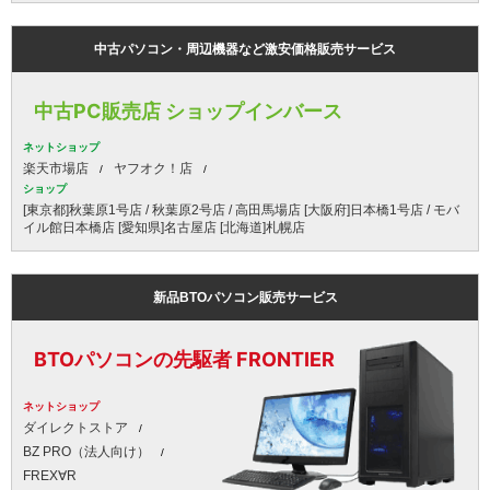
中古パソコン・周辺機器など激安価格販売サービス
中古PC販売店 ショップインバース
ネットショップ
楽天市場店
ヤフオク！店
ショップ
[東京都]秋葉原1号店 / 秋葉原2号店 / 高田馬場店 [大阪府]日本橋1号店 / モバ
イル館日本橋店 [愛知県]名古屋店 [北海道]札幌店
新品BTOパソコン販売サービス
BTOパソコンの先駆者 FRONTIER
ネットショップ
ダイレクトストア
BZ PRO（法人向け）
FREX∀R