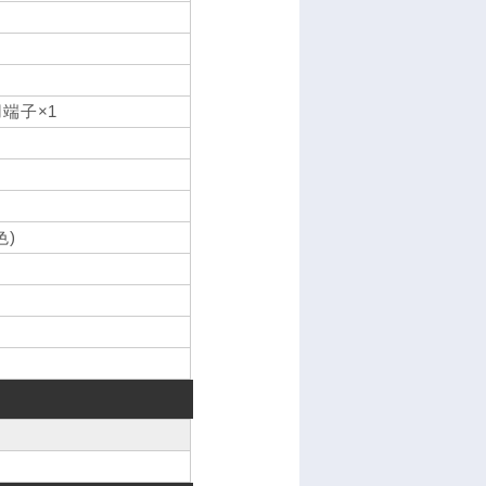
端子×1
色)