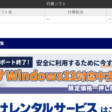
付属ソフト
ソフト名
付属状況
―
―
一覧