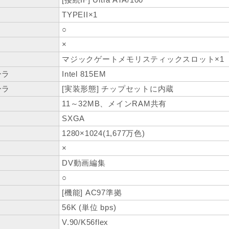
TYPEII×1
○
×
ト
マジックゲートメモリスティックスロット×1
ーラ
Intel 815EM
ーラ
[実装形態] チップセットに内蔵
11～32MB、メインRAM共有
SXGA
1280×1024(1,677万色)
×
DV動画編集
○
[機能] AC97準拠
56K (単位 bps)
V.90/K56flex