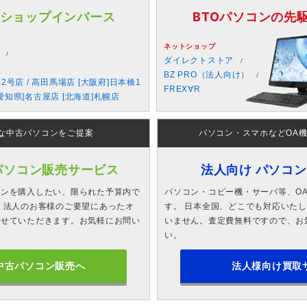
 ショップインバース
BTOパソコンの先駆者
ネットショップ
ダイレクトストア
BZ PRO（法人向け）
原2号店 / 高田馬場店 [大阪府]日本橋1
FREX∀R
愛知県]名古屋店 [北海道]札幌店
な中古パソコンをご提案
パソコン・スマホなどOA
パソコン販売サービス
法人向け パソコ
コンを購入したい、限られた予算内で
パソコン・コピー機・サーバ等、O
 法人のお客様のご要望にあったオ
す。 日本全国、どこでも対応いた
させていただきます。お気軽にお問い
いません。査定費無料ですので、お
い。
中古パソコン販売へ
法人様向け買取