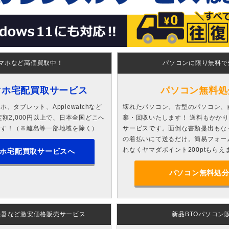
マホなど高価買取中！
パソコンに限り無料で
マホ宅配買取サービス
パソコン無料処
、タブレット、Applewatchなど
壊れたパソコン、古型のパソコン、
額2,000円以上で、日本全国どこへ
棄・回収いたします！ 送料もかか
ます！（※離島等一部地域を除く）
サービスです。面倒な書類提出もな
の着払いにて送るだけ。簡易フォー
れなくヤマダポイント200ptもらえ
ホ宅配買取サービスへ
パソコン無料処
機器など激安価格販売サービス
新品BTOパソコン