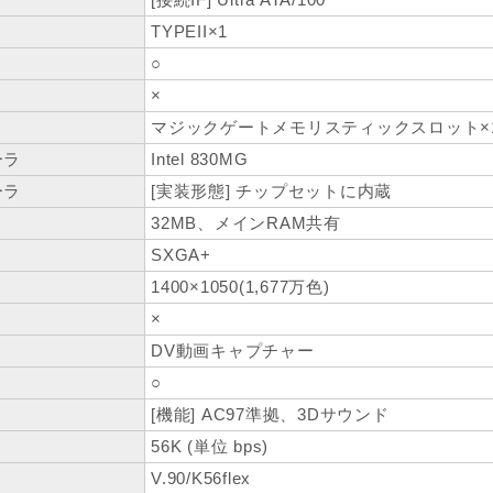
TYPEII×1
○
×
ト
マジックゲートメモリスティックスロット×
ーラ
Intel 830MG
ーラ
[実装形態] チップセットに内蔵
32MB、メインRAM共有
SXGA+
1400×1050(1,677万色)
×
DV動画キャプチャー
○
[機能] AC97準拠、3Dサウンド
56K (単位 bps)
V.90/K56flex