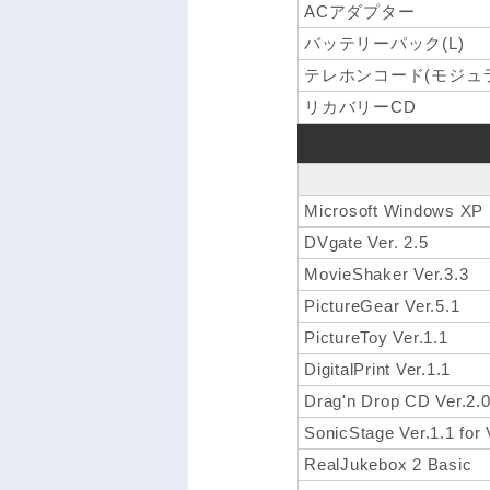
ACアダプター
バッテリーパック(L)
テレホンコード(モジュ
リカバリーCD
Microsoft Windows XP 
DVgate Ver. 2.5
MovieShaker Ver.3.3
PictureGear Ver.5.1
PictureToy Ver.1.1
DigitalPrint Ver.1.1
Drag'n Drop CD Ver.2.
SonicStage Ver.1.1 for
RealJukebox 2 Basic