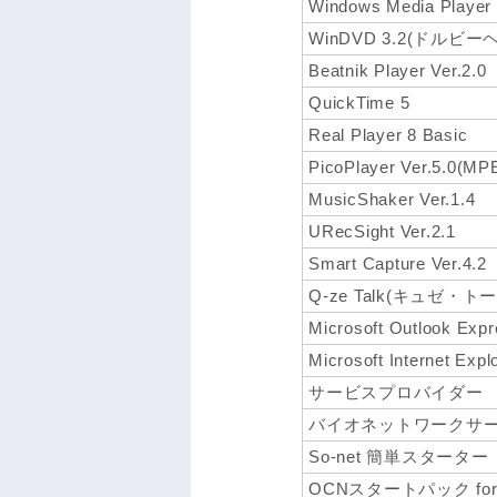
Windows Media Player
WinDVD 3.2(ドルビ
Beatnik Player Ver.2.0
QuickTime 5
Real Player 8 Basic
PicoPlayer Ver.5.0
MusicShaker Ver.1.4
URecSight Ver.2.1
Smart Capture Ver.4.2
Q-ze Talk(キュゼ・トーク
Microsoft Outlook Expr
Microsoft Internet Expl
サービスプロバイダー
バイオネットワークサ
So-net 簡単スターター
OCNスタートパック for Wi