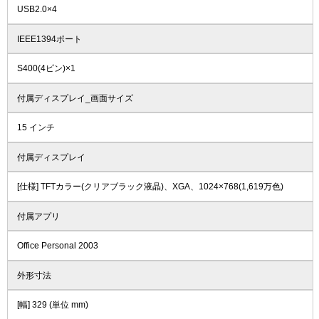
USB2.0×4
IEEE1394ポート
S400(4ピン)×1
付属ディスプレイ_画面サイズ
15 インチ
付属ディスプレイ
[仕様] TFTカラー(クリアブラック液晶)、XGA、1024×768(1,619万色)
付属アプリ
Office Personal 2003
外形寸法
[幅] 329 (単位 mm)