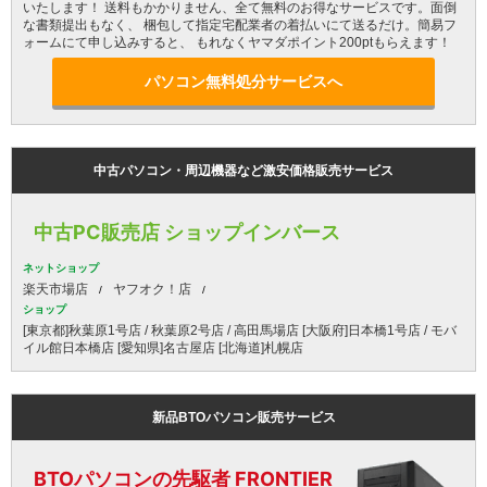
いたします！ 送料もかかりません、全て無料のお得なサービスです。面倒
な書類提出もなく、 梱包して指定宅配業者の着払いにて送るだけ。簡易フ
ォームにて申し込みすると、 もれなくヤマダポイント200ptもらえます！
パソコン無料処分サービスへ
中古パソコン・周辺機器など激安価格販売サービス
中古PC販売店 ショップインバース
ネットショップ
楽天市場店
ヤフオク！店
ショップ
[東京都]秋葉原1号店 / 秋葉原2号店 / 高田馬場店 [大阪府]日本橋1号店 / モバ
イル館日本橋店 [愛知県]名古屋店 [北海道]札幌店
新品BTOパソコン販売サービス
BTOパソコンの先駆者 FRONTIER