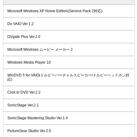
Microsoft Windows XP Home Edition(Service Pack 2対応)
Do VAIO Ver.1.2
DVgate Plus Ver.2.0
Microsoft Windows ムービー メーカー 2
Windows Media Player 10
WinDVD 5 for VAIO(ドルビーバーチャルスピーカー/ドルビーヘッドホン対
応)
Click to DVD Ver.2.2
SonicStage Ver.2.1
SonicStage Mastering Studio Ver.1.4
PictureGear Studio Ver.2.0