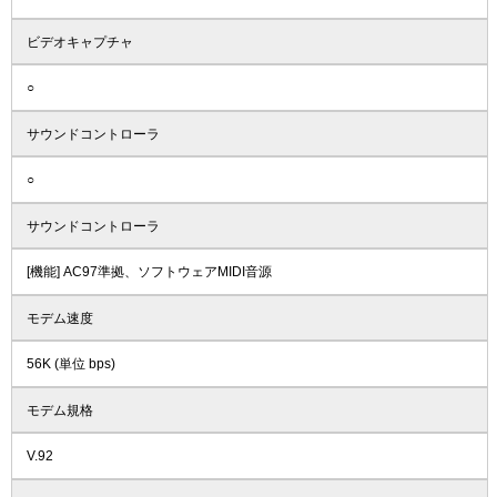
ビデオキャプチャ
○
サウンドコントローラ
○
サウンドコントローラ
[機能] AC97準拠、ソフトウェアMIDI音源
モデム速度
56K (単位 bps)
モデム規格
V.92