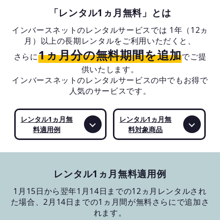
お役立ちコラム
「レンタル1ヵ月無料」とは
インバースネットのレンタルサービスでは 1年（12ヵ
よくある質問
月）以上の長期レンタルをご利用いただくと、
1ヵ月分の無料期間を追加
さらに
でご提
供いたします。
インバースネットのレンタルサービスの中でもお得で
人気のサービスです。
レンタル1ヵ月無
レンタル1ヵ月無
料適用例
料対象商品
レンタル1ヵ月無料適用例
1月15日から翌年1月14日までの12ヵ月レンタルされ
た場合、2月14日までの1ヵ月間が無料さらにで追加さ
れます。