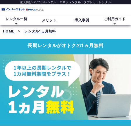
法人向けパソコンレンタル・スマホレンタル・タブレットレンタル
レンタル一覧
ご利用ガイド
メリット
導入事例
HOME
>
レンタル1ヵ月無料
ご利用ガイド
ノートパソコンレンタル
長期レンタルがオトクの1ヵ月無料
レンタル追加オプション
デスクトップパソコンレンタル
データ消去・セキュリティについて
スマホレンタル（iPhone）
長期レンタル・大量導入
Windows 11移行
タブレットレンタル（iPad）