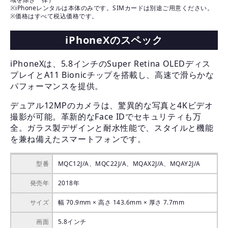
※iPhoneレンタルは本体のみです。SIMカードは別途ご用意ください。
※価格はすべて税込価格です。
iPhoneXのスペック
iPhoneXは、5.8インチのSuper Retina OLEDディス
プレイとA11 Bionicチップを搭載し、高速で滑らかな
パフォーマンスを提供。
デュアル12MPのカメラは、驚異的な写真と4Kビデオ
撮影が可能。革新的なFace IDでセキュリティも万
全。ガラス製デザインと耐水性能で、スタイルと機能
を兼ね備えたスマートフォンです。
型番
MQC12J/A、MQC22J/A、MQAX2J/A、MQAY2J/A
発売年
2018年
サイズ
幅 70.9mm × 高さ 143.6mm × 厚さ 7.7mm
画面
5.8インチ