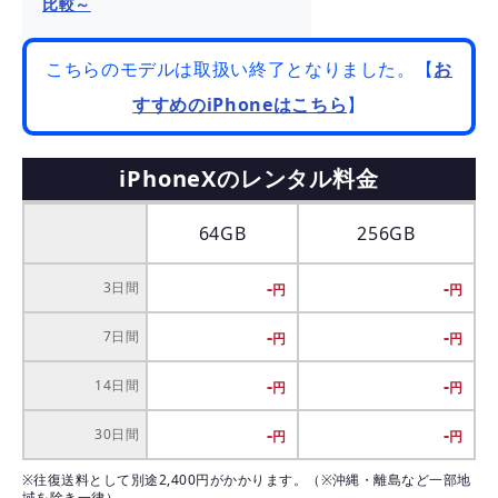
比較～
こちらのモデルは取扱い終了となりました。【
お
すすめのiPhoneはこちら
】
iPhoneXのレンタル料金
64GB
256GB
-
-
3日間
-
-
7日間
-
-
14日間
-
-
30日間
※往復送料として別途2,400円がかかります。（※沖縄・離島など一部地
域を除き一律）