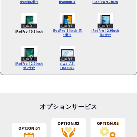
iPad第6世代
iPadmini4
iPadPro 9.7inch
iPadPro 11inch 第
iPadPro 12.9inch
iPadPro 10.5inch
1世代
第1世代
iPadPro 12.9inch
aiwa JA3-
第2世代
TBA1005
オプションサービス
OPTION.02
OPTION.03
OPTION.01