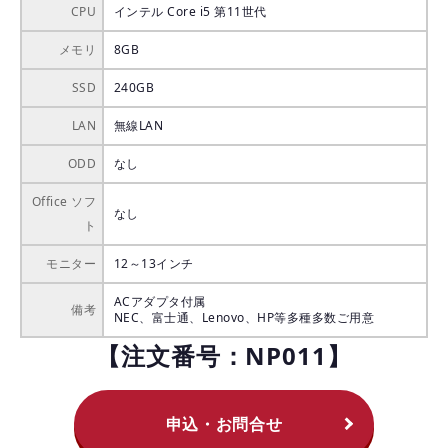
CPU
インテル Core i5 第11世代
メモリ
8GB
SSD
240GB
LAN
無線LAN
ODD
なし
Office ソフ
なし
ト
モニター
12～13インチ
ACアダプタ付属
備考
NEC、富士通、Lenovo、HP等多種多数ご用意
【注文番号：NP011】
申込・お問合せ