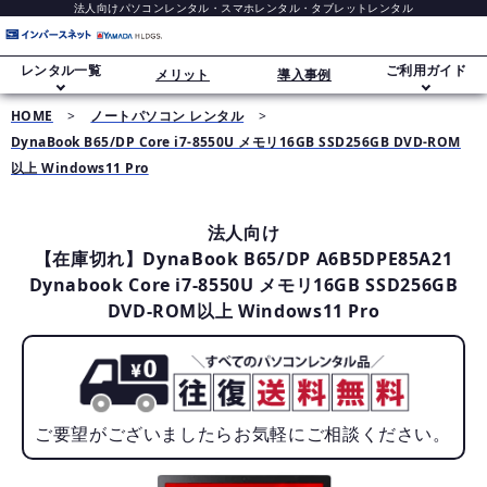
法人向けパソコンレンタル・スマホレンタル・タブレットレンタル
レンタル一覧
ご利用ガイド
メリット
導入事例
HOME
>
ノートパソコン レンタル
>
DynaBook B65/DP Core i7-8550U メモリ16GB SSD256GB DVD-ROM
ご利用ガイド
ノートパソコンレンタル
以上 Windows11 Pro
レンタル追加オプション
法人向け
デスクトップパソコンレンタル
【在庫切れ】DynaBook B65/DP A6B5DPE85A21
Dynabook Core i7-8550U メモリ16GB SSD256GB
データ消去・セキュリティについて
DVD-ROM以上 Windows11 Pro
スマホレンタル（iPhone）
長期レンタル・大量導入
Windows 11移行
タブレットレンタル（iPad）
ご要望がございましたらお気軽にご相談ください。