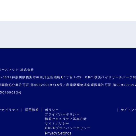
バースネット 株式会社
1-0031神奈川県横浜市神奈川区新浦島町1丁目1-25 GRC 横浜ベイリサーチパーク8
棄物処分業許可証 第00920019745号／産業廃棄物収集運搬業許可証 第0091001
550400033号
テナビリティ
｜
採用情報
｜
ポリシー ｜
サイトマ
プライバシーポリシー
情報セキュリティ基本方針
サイトポリシー
GDPRプライバシーポリシー
Privacy Settings