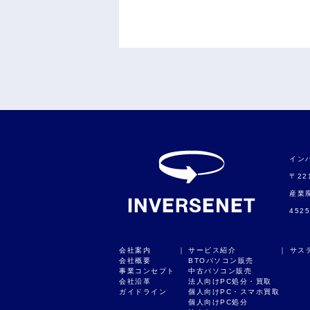
イン
〒22
産業廃
452
会社案内
｜
サービス紹介
｜
サス
会社概要
BTOパソコン販売
事業コンセプト
中古パソコン販売
会社沿革
法人向けPC処分・買取
ガイドライン
個人向けPC・スマホ買取
個人向けPC処分