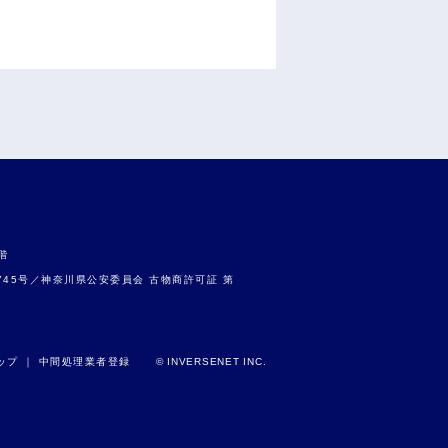
階
9745号／神奈川県公安委員会 古物商許可証 第
ップ
｜
中間処理業者登録
© INVERSENET INC.