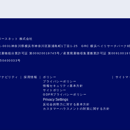
バースネット 株式会社
1-0031神奈川県横浜市神奈川区新浦島町1丁目1-25 GRC 横浜ベイリサーチパーク8
棄物処分業許可証 第00920019745号／産業廃棄物収集運搬業許可証 第0091001
550400033号
テナビリティ
｜
採用情報
｜
ポリシー ｜
サイトマ
プライバシーポリシー
情報セキュリティ基本方針
サイトポリシー
GDPRプライバシーポリシー
Privacy Settings
反社会的勢力に対する基本方針
カスタマーハラスメントの対策に関する方針