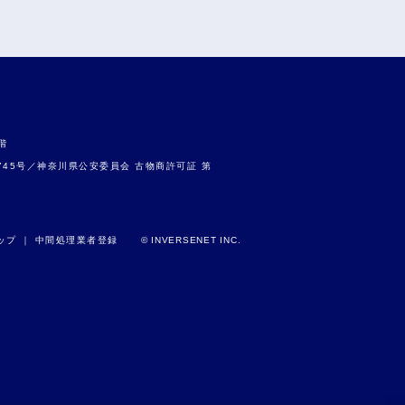
階
9745号／神奈川県公安委員会 古物商許可証 第
ップ
｜
中間処理業者登録
© INVERSENET INC.