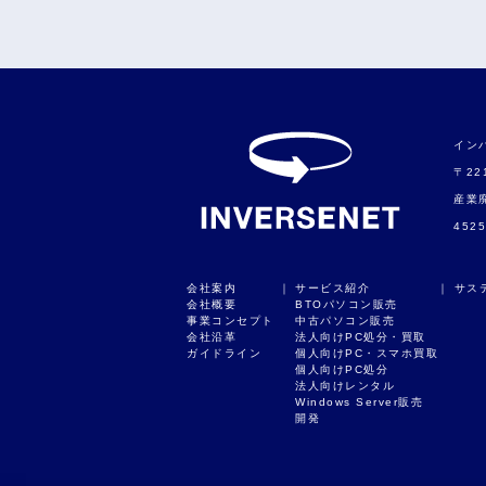
イン
〒22
産業廃
452
会社案内
｜
サービス紹介
｜
サス
会社概要
BTOパソコン販売
事業コンセプト
中古パソコン販売
会社沿革
法人向けPC処分・買取
ガイドライン
個人向けPC・スマホ買取
個人向けPC処分
法人向けレンタル
Windows Server販売
開発