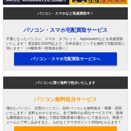
パソコン・スマホなど高価買取中！
パソコン・スマホ宅配買取サービス
不要になったパソコン、スマホ、タブレット、Applewatchなどを高価買取
いたします！ 査定額2,000円以上で、日本全国どこへでも無料で宅配回収に
伺います！（※離島等一部地域を除く）
パソコン・スマホ宅配買取サービスへ
パソコンに限り無料で処分いたします
パソコン無料処分サービス
壊れたパソコン、古型のパソコン、自作パソコンも無料処分・廃棄・回収
いたします！ 送料もかかりません、全て無料のお得なサービスです。面倒
な書類提出もなく、 梱包して指定宅配業者の着払いにて送るだけ。簡易フ
ォームにて申し込みすると、 もれなくヤマダポイント200ptもらえます！