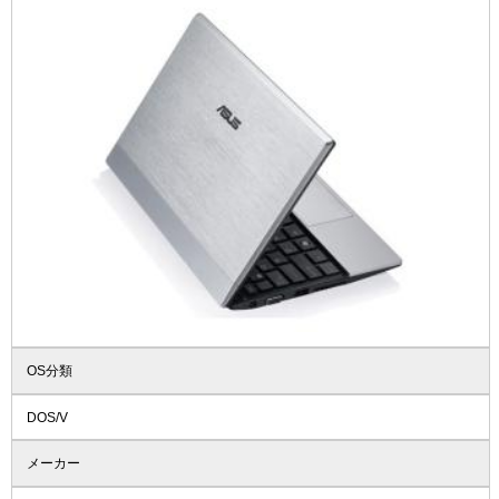
OS分類
DOS/V
メーカー