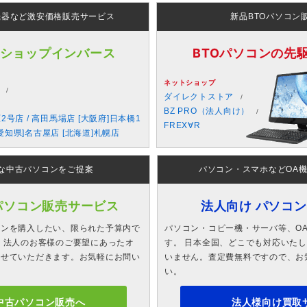
機器など激安価格販売サービス
新品BTOパソコン
 ショップインバース
BTOパソコンの先駆者
ネットショップ
ダイレクトストア
BZ PRO（法人向け）
原2号店 / 高田馬場店 [大阪府]日本橋1
FREX∀R
愛知県]名古屋店 [北海道]札幌店
な中古パソコンをご提案
パソコン・スマホなどOA
パソコン販売サービス
法人向け パソコ
コンを購入したい、限られた予算内で
パソコン・コピー機・サーバ等、O
 法人のお客様のご要望にあったオ
す。 日本全国、どこでも対応いた
させていただきます。お気軽にお問い
いません。査定費無料ですので、お
い。
中古パソコン販売へ
法人様向け買取