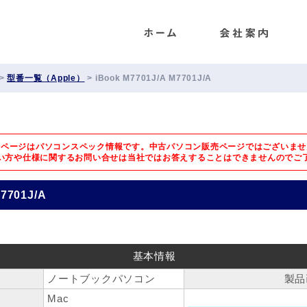
ENET
>
型番一覧（Apple）
>
iBook M7701J/A M7701J/A
のページはパソコンスペック情報です。中古パソコン販売ページではございませ
い方や仕様に関するお問い合せは
当社ではお答えすることはできませんのでご
M7701J/A
基本情報
ノートブックパソコン
製品
Mac