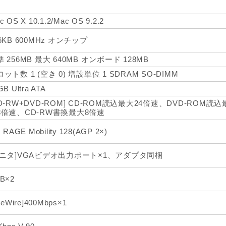
c OS X 10.1.2/Mac OS 9.2.2
6KB 600MHz オンチップ
 256MB 最大 640MB オンボード 128MB
ット数 1 (空き 0) 増設単位 1 SDRAM SO-DIMM
GB Ultra ATA
CD-RW+DVD-ROM] CD-ROM読込最大24倍速、DVD-ROM読
8倍速、CD-RW書換最大8倍速
I RAGE Mobility 128(AGP 2×)
モニタ]VGAビデオ出力ポート×1、アダプタ同梱
B×2
ireWire]400Mbps×1