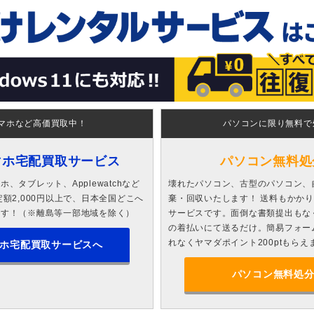
マホなど高価買取中！
パソコンに限り無料で
マホ宅配買取サービス
パソコン無料処
、タブレット、Applewatchなど
壊れたパソコン、古型のパソコン、
額2,000円以上で、日本全国どこへ
棄・回収いたします！ 送料もかか
ます！（※離島等一部地域を除く）
サービスです。面倒な書類提出もな
の着払いにて送るだけ。簡易フォー
れなくヤマダポイント200ptもらえ
ホ宅配買取サービスへ
パソコン無料処