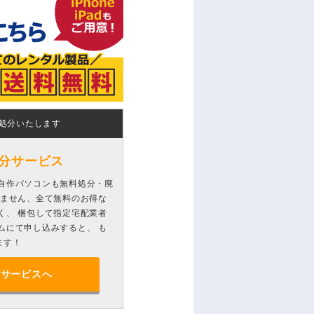
処分いたします
分サービス
自作パソコンも無料処分・廃
りません、全て無料のお得な
く、 梱包して指定宅配業者
ムにて申し込みすると、 も
ます！
分サービスへ