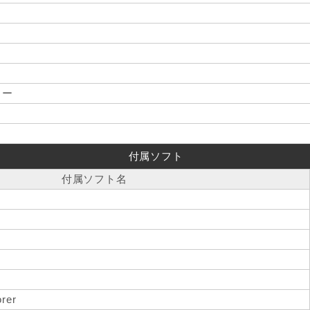
リー
付属ソフト
付属ソフト名
orer