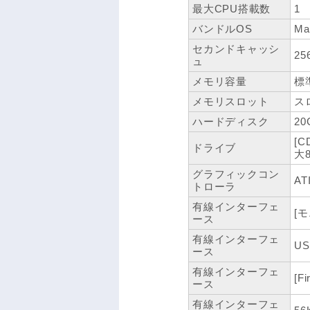
最大CPU搭載数
1
バンドルOS
Ma
セカンドキャッシ
25
ュ
メモリ容量
標準
メモリスロット
スロ
ハードディスク
20
[
ドライブ
大
グラフィックコン
AT
トローラ
有線インターフェ
[
ース
有線インターフェ
US
ース
有線インターフェ
[F
ース
有線インターフェ