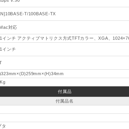
Kbps V.90
AN]10BASE-T/100BASE-TX
rMac対応
4.1インチ アクティブマトリクス方式TFTカラー、XGA、1024×768
.1インチ
T
)323mm×(D)259mm×(H)34mm
7Kg
付属品
付属品名
プタ