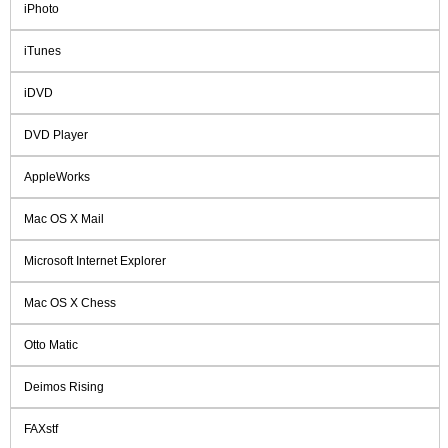
iPhoto
iTunes
iDVD
DVD Player
AppleWorks
Mac OS X Mail
Microsoft Internet Explorer
Mac OS X Chess
Otto Matic
Deimos Rising
FAXstf