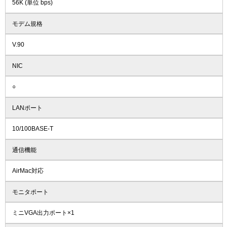
56K (単位 bps)
モデム規格
V.90
NIC
○
LANポート
10/100BASE-T
通信機能
AirMac対応
モニタポート
ミニVGA出力ポート×1