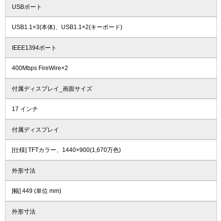
USBポート
USB1.1×3(本体)、USB1.1×2(キーボード)
IEEE1394ポート
400Mbps FireWire×2
付属ディスプレイ_画面サイズ
17 インチ
付属ディスプレイ
[仕様] TFTカラー、1440×900(1,670万色)
外形寸法
[幅] 449 (単位 mm)
外形寸法