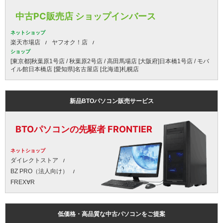
中古PC販売店 ショップインバース
ネットショップ
楽天市場店
ヤフオク！店
ショップ
[東京都]秋葉原1号店 / 秋葉原2号店 / 高田馬場店 [大阪府]日本橋1号店 / モバ
イル館日本橋店 [愛知県]名古屋店 [北海道]札幌店
新品BTOパソコン販売サービス
BTOパソコンの先駆者 FRONTIER
ネットショップ
ダイレクトストア
BZ PRO（法人向け）
FREX∀R
低価格・高品質な中古パソコンをご提案