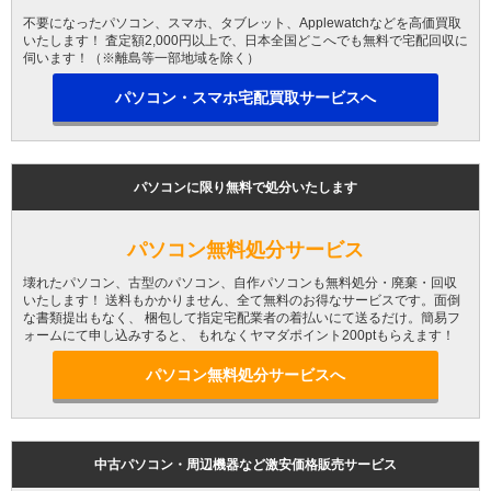
不要になったパソコン、スマホ、タブレット、Applewatchなどを高価買取
いたします！ 査定額2,000円以上で、日本全国どこへでも無料で宅配回収に
伺います！（※離島等一部地域を除く）
パソコン・スマホ宅配買取サービスへ
パソコンに限り無料で処分いたします
パソコン無料処分サービス
壊れたパソコン、古型のパソコン、自作パソコンも無料処分・廃棄・回収
いたします！ 送料もかかりません、全て無料のお得なサービスです。面倒
な書類提出もなく、 梱包して指定宅配業者の着払いにて送るだけ。簡易フ
ォームにて申し込みすると、 もれなくヤマダポイント200ptもらえます！
パソコン無料処分サービスへ
中古パソコン・周辺機器など激安価格販売サービス