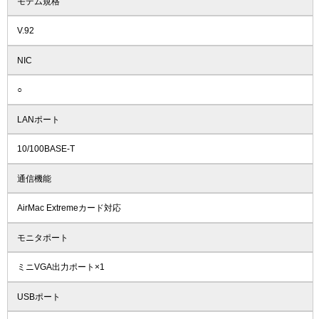
モデム規格
V.92
NIC
○
LANポート
10/100BASE-T
通信機能
AirMac Extremeカード対応
モニタポート
ミニVGA出力ポート×1
USBポート