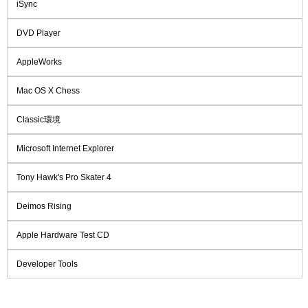
iSync
DVD Player
AppleWorks
Mac OS X Chess
Classic環境
Microsoft Internet Explorer
Tony Hawk's Pro Skater 4
Deimos Rising
Apple Hardware Test CD
Developer Tools