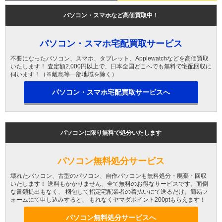
パソコン・スマホなど高価買取中！
パソコン・スマホ宅配買取サービス
不要になったパソコン、スマホ、タブレット、Applewatchなどを高価買取
いたします！ 査定額2,000円以上で、日本全国どこへでも無料で宅配回収に
伺います！（※離島等一部地域を除く）
パソコン・スマホ宅配買取サービスへ
パソコンに限り無料で処分いたします
パソコン無料処分サービス
壊れたパソコン、古型のパソコン、自作パソコンも無料処分・廃棄・回収
いたします！ 送料もかかりません、全て無料のお得なサービスです。面倒
な書類提出もなく、 梱包して指定宅配業者の着払いにて送るだけ。簡易フ
ォームにて申し込みすると、 もれなくヤマダポイント200ptもらえます！
パソコン無料処分サービスへ