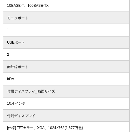
10BASE-T、100BASE-TX
モニタポート
1
USBポート
2
赤外線ポート
IrDA
付属ディスプレイ_画面サイズ
10.4 インチ
付属ディスプレイ
[仕様] TFTカラー、XGA、1024×768(1,677万色)