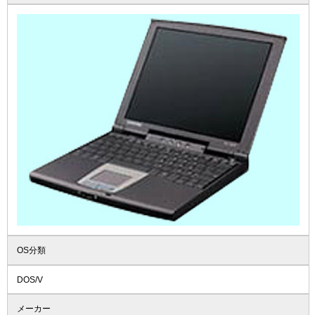
OS分類
DOS/V
メーカー