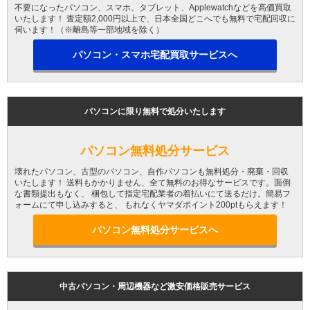
不要になったパソコン、スマホ、タブレット、Applewatchなどを高価買取
いたします！ 査定額2,000円以上で、日本全国どこへでも無料で宅配回収に
伺います！（※離島等一部地域を除く）
パソコン・スマホ宅配買取サービスへ
パソコンに限り無料で処分いたします
パソコン無料処分サービス
壊れたパソコン、古型のパソコン、自作パソコンも無料処分・廃棄・回収
いたします！ 送料もかかりません、全て無料のお得なサービスです。面倒
な書類提出もなく、 梱包して指定宅配業者の着払いにて送るだけ。簡易フ
ォームにて申し込みすると、 もれなくヤマダポイント200ptもらえます！
パソコン無料処分サービスへ
中古パソコン・周辺機器など激安価格販売サービス