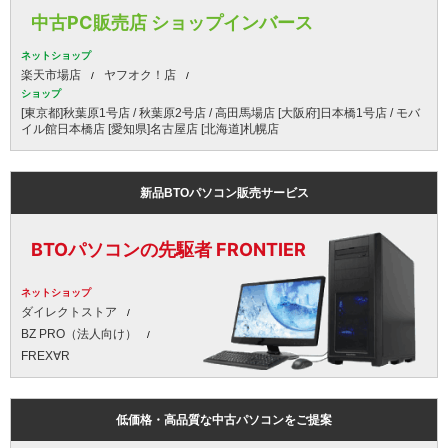
中古PC販売店 ショップインバース
ネットショップ
楽天市場店
ヤフオク！店
ショップ
[東京都]秋葉原1号店 / 秋葉原2号店 / 高田馬場店 [大阪府]日本橋1号店 / モバ
イル館日本橋店 [愛知県]名古屋店 [北海道]札幌店
新品BTOパソコン販売サービス
BTOパソコンの先駆者 FRONTIER
ネットショップ
ダイレクトストア
BZ PRO（法人向け）
FREX∀R
低価格・高品質な中古パソコンをご提案