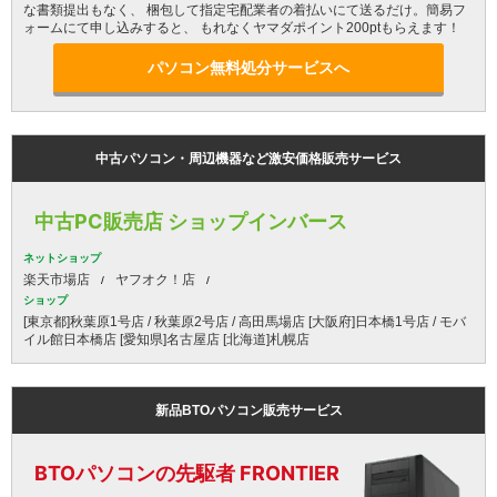
な書類提出もなく、 梱包して指定宅配業者の着払いにて送るだけ。簡易フ
ォームにて申し込みすると、 もれなくヤマダポイント200ptもらえます！
パソコン無料処分サービスへ
中古パソコン・周辺機器など激安価格販売サービス
中古PC販売店 ショップインバース
ネットショップ
楽天市場店
ヤフオク！店
ショップ
[東京都]秋葉原1号店 / 秋葉原2号店 / 高田馬場店 [大阪府]日本橋1号店 / モバ
イル館日本橋店 [愛知県]名古屋店 [北海道]札幌店
新品BTOパソコン販売サービス
BTOパソコンの先駆者 FRONTIER