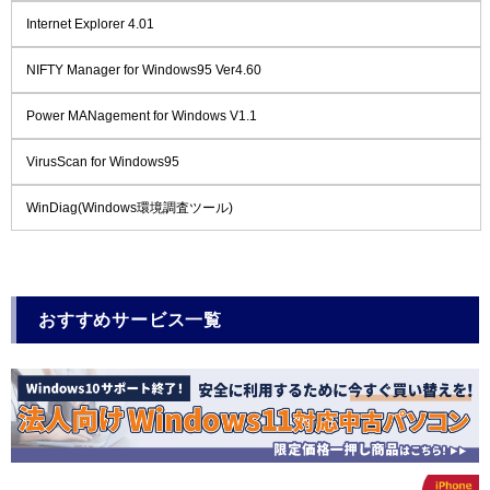
Internet Explorer 4.01
NIFTY Manager for Windows95 Ver4.60
Power MANagement for Windows V1.1
VirusScan for Windows95
WinDiag(Windows環境調査ツール)
おすすめサービス一覧