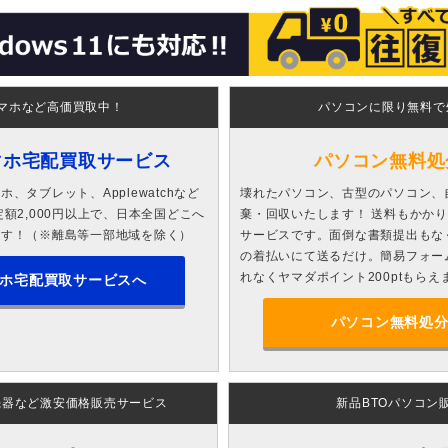
マホなど高価買取中！
パソコンに限り無料で
マホ宅配買取サービス
パソコン無料処
、タブレット、Applewatchなど
壊れたパソコン、古型のパソコン、
額2,000円以上で、日本全国どこへ
棄・回収いたします！ 送料もかか
ます！（※離島等一部地域を除く）
サービスです。面倒な書類提出もな
の着払いにて送るだけ。簡易フォー
れなくヤマダポイント200ptもらえ
ホ宅配買取サービスへ
パソコン無料処
機器など激安価格販売サービス
新品BTOパソコン