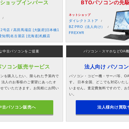
 ショップインバース
BTOパソコンの先駆者
ネットショップ
ダイレクトストア
BZ PRO（法人向け）
原2号店 / 高田馬場店 [大阪府]日本橋1
FREX∀R
愛知県]名古屋店 [北海道]札幌店
な中古パソコンをご提案
パソコン・スマホなどOA
パソコン販売サービス
法人向け パソコ
コンを購入したい、限られた予算内で
パソコン・コピー機・サーバ等、O
 法人のお客様のご要望にあったオ
す。 日本全国、どこでも対応いた
させていただきます。お気軽にお問い
いません。査定費無料ですので、お
い。
中古パソコン販売へ
法人様向け買取