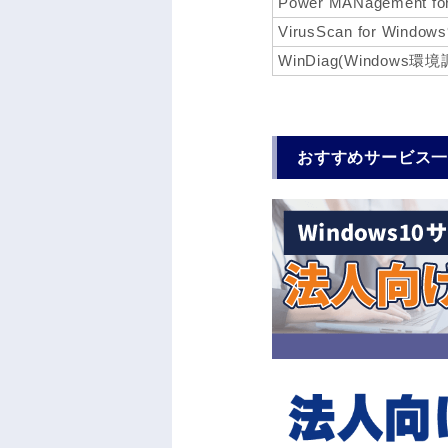
Power MANagement fo
VirusScan for Window
WinDiag(Windows
おすすめサービス