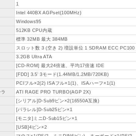
1
Intel 440BX AGPset(100MHz)
Windows95
512KB CPU内蔵
標準 32MB 最大 384MB
スロット数 3 (空き 2) 増設単位 1 SDRAM ECC PC100
3.2GB Ultra ATA
[CD-ROM] 最大24倍速、平均17倍速 IDE
[FDD] 3.5' 3モード(1.44MB/1.2MB/720KB)
PCIフル×2(2) ISAフル×1(1)、ISAハーフ×1(1)
ーラ
ATI RAGE PRO TURBO(AGP 2X)
[シリアル]D-Sub9ピン×2(16550A互換)
[パラレル]D-Sub25ピン×1
[モニタ]ミニD-Sub15ピン×1
[USB]4ピン×2
マウス×1(PS/2、ミニDIN6ピン)、キーボード×1(PS/2