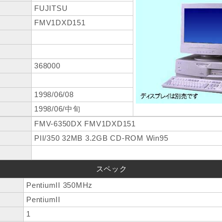
FUJITSU
FMV1DXD151
368000
1998/06/08
1998/06/中旬
FMV-6350DX FMV1DXD151
PII/350 32MB 3.2GB CD-ROM Win95
スペック
PentiumII 350MHz
PentiumII
1