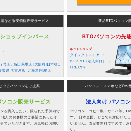
機器など激安価格販売サービス
新品BTOパソコン
 ショップインバース
BTOパソコンの先駆者
ネットショップ
ダイレクトストア
BZ PRO（法人向け）
原2号店 / 高田馬場店 [大阪府]日本橋1
FREX∀R
愛知県]名古屋店 [北海道]札幌店
な中古パソコンをご提案
パソコン・スマホなどOA
パソコン販売サービス
法人向け パソコ
コンを購入したい、限られた予算内で
パソコン・コピー機・サーバ等、O
 法人のお客様のご要望にあったオ
す。 日本全国、どこでも対応いた
させていただきます。お気軽にお問い
いません。査定費無料ですので、お
い。