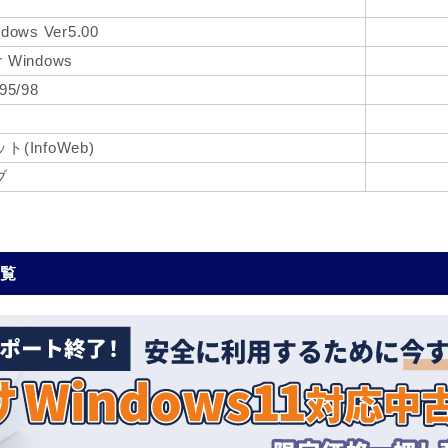
ndows Ver5.00
r Windows
95/98
InfoWeb)
ブ
一覧