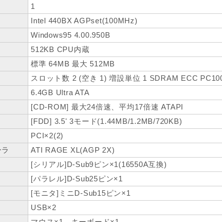
1
Intel 440BX AGPset(100MHz)
Windows95 4.00.950B
512KB CPU内蔵
標準 64MB 最大 512MB
スロット数 2 (空き 1) 増設単位 1 SDRAM ECC PC10
6.4GB Ultra ATA
[CD-ROM] 最大24倍速、平均17倍速 ATAPI
[FDD] 3.5' 3モード(1.44MB/1.2MB/720KB)
PCI×2(2)
ーラ
ATI RAGE XL(AGP 2X)
[シリアル]D-Sub9ピン×1(16550A互換)
[パラレル]D-Sub25ピン×1
[モニタ]ミニD-Sub15ピン×1
USB×2
マウス×1、キーボード×1