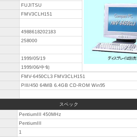
FUJITSU
FMV3CLH151
4988618202183
258000
1999/05/19
1999/06/中旬
FMV-6450CL3 FMV3CLH151
PIII/450 64MB 6.4GB CD-ROM Win95
スペック
PentiumIII 450MHz
PentiumIII
1