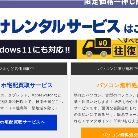
マホなど高価買取中！
パソコンに限り無料で
マホ宅配買取サービス
パソコン無料処
、タブレット、Applewatchなど
壊れたパソコン、古型のパソコン、
額2,000円以上で、日本全国どこへ
棄・回収いたします！ 送料もかか
ます！（※離島等一部地域を除く）
サービスです。面倒な書類提出もな
の着払いにて送るだけ。簡易フォー
れなくヤマダポイント200ptもらえ
ホ宅配買取サービスへ
パソコン無料処