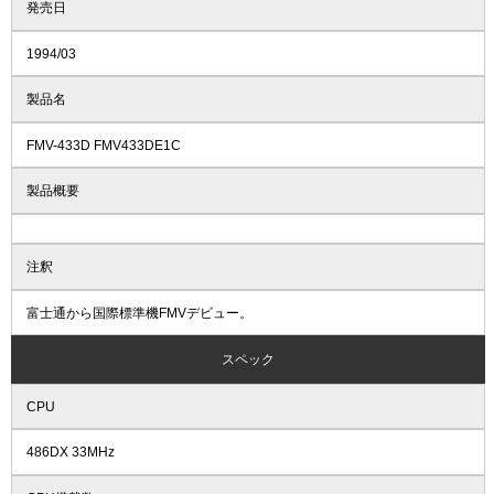
発売日
1994/03
製品名
FMV-433D FMV433DE1C
製品概要
注釈
富士通から国際標準機FMVデビュー。
スペック
CPU
486DX 33MHz