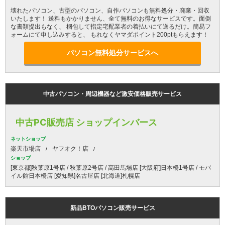
壊れたパソコン、古型のパソコン、自作パソコンも無料処分・廃棄・回収
いたします！ 送料もかかりません、全て無料のお得なサービスです。面倒
な書類提出もなく、 梱包して指定宅配業者の着払いにて送るだけ。簡易フ
ォームにて申し込みすると、 もれなくヤマダポイント200ptもらえます！
パソコン無料処分サービスへ
中古パソコン・周辺機器など激安価格販売サービス
中古PC販売店 ショップインバース
ネットショップ
楽天市場店
ヤフオク！店
ショップ
[東京都]秋葉原1号店 / 秋葉原2号店 / 高田馬場店 [大阪府]日本橋1号店 / モバ
イル館日本橋店 [愛知県]名古屋店 [北海道]札幌店
新品BTOパソコン販売サービス