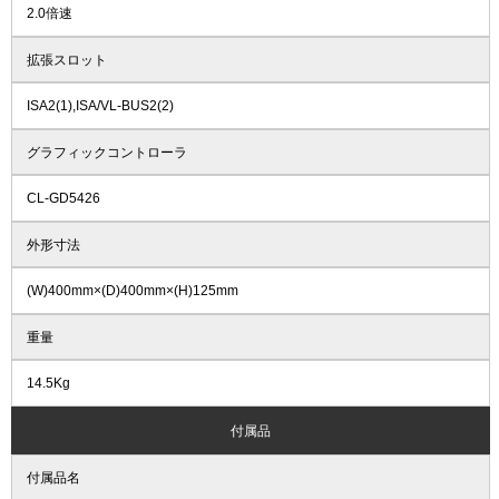
2.0倍速
拡張スロット
ISA2(1),ISA/VL-BUS2(2)
グラフィックコントローラ
CL-GD5426
外形寸法
(W)400mm×(D)400mm×(H)125mm
重量
14.5Kg
付属品
付属品名