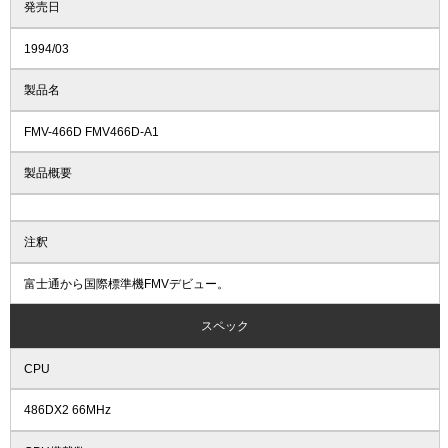
発売日
1994/03
製品名
FMV-466D FMV466D-A1
製品概要
注釈
富士通から国際標準機FMVデビュー。
スペック
CPU
486DX2 66MHz