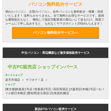
パソコン無料処分サービス
壊れたパソコン、古型のパソコン、自作パソコンも無料処分・廃棄・回収
いたします！ 送料もかかりません、全て無料のお得なサービスです。面倒
な書類提出もなく、 梱包して指定宅配業者の着払いにて送るだけ。簡易フ
ォームにて申し込みすると、 もれなくヤマダポイント200ptもらえます！
パソコン無料処分サービスへ
中古パソコン・周辺機器など激安価格販売サービス
中古PC販売店 ショップインバース
ネットショップ
楽天市場店
ヤフオク！店
ショップ
[東京都]秋葉原1号店 / 秋葉原2号店 / 高田馬場店 [大阪府]日本橋1号店 / モバ
イル館日本橋店 [愛知県]名古屋店 [北海道]札幌店
新品BTOパソコン販売サービス