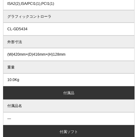
ISA2(2),ISA/PCI1(1),PCI1(1)
グラフィックコントローラ
CL-GD5434
外形寸法
(W)420mm×(D)416mm×(H)128mm
重量
10.0Kg
付属品
付属品名
―
付属ソフト