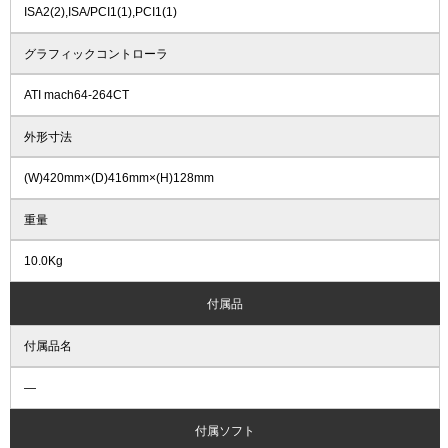
ISA2(2),ISA/PCI1(1),PCI1(1)
グラフィックコントローラ
ATI mach64-264CT
外形寸法
(W)420mm×(D)416mm×(H)128mm
重量
10.0Kg
付属品
付属品名
―
付属ソフト