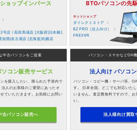
 ショップインバース
BTOパソコンの先駆者
ネットショップ
ダイレクトストア
BZ PRO（法人向け）
原2号店 / 高田馬場店 [大阪府]日本橋1
FREX∀R
愛知県]名古屋店 [北海道]札幌店
な中古パソコンをご提案
パソコン・スマホなどOA
パソコン販売サービス
法人向け パソコ
コンを購入したい、限られた予算内で
パソコン・コピー機・サーバ等、O
 法人のお客様のご要望にあったオ
す。 日本全国、どこでも対応いた
させていただきます。お気軽にお問い
いません。査定費無料ですので、お
い。
中古パソコン販売へ
法人様向け買取