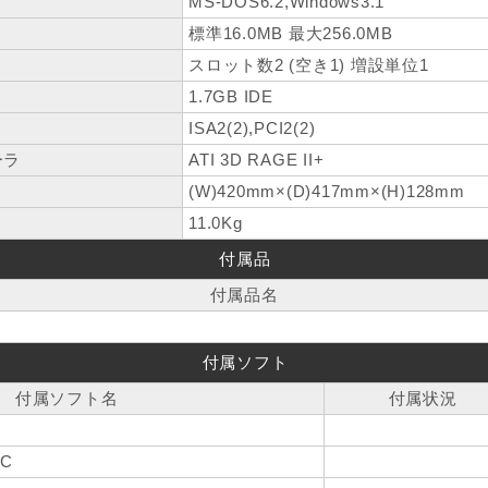
MS-DOS6.2,Windows3.1
標準16.0MB 最大256.0MB
スロット数2 (空き1) 増設単位1
1.7GB IDE
ISA2(2),PCI2(2)
ーラ
ATI 3D RAGE II+
(W)420mm×(D)417mm×(H)128mm
11.0Kg
付属品
付属品名
付属ソフト
付属ソフト名
付属状況
1C