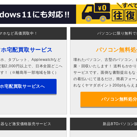
マホなど高価買取中！
パソコンに限り無料で
マホ宅配買取サービス
パソコン無料処
、タブレット、Applewatchなど
壊れたパソコン、古型のパソコン、
額2,000円以上で、日本全国どこへ
棄・回収いたします！ 送料もかか
ます！（※離島等一部地域を除く）
サービスです。面倒な書類提出もな
の着払いにて送るだけ。簡易フォー
れなくヤマダポイント200ptもらえ
ホ宅配買取サービスへ
パソコン無料処
機器など激安価格販売サービス
新品BTOパソコン