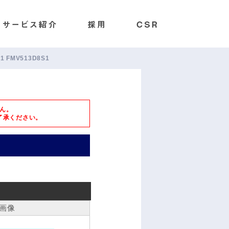
S1 FMV513D8S1
ん。
了承ください。
画像