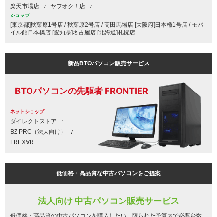
楽天市場店
ヤフオク！店
ショップ
[東京都]秋葉原1号店 / 秋葉原2号店 / 高田馬場店 [大阪府]日本橋1号店 / モバ
イル館日本橋店 [愛知県]名古屋店 [北海道]札幌店
新品BTOパソコン販売サービス
BTOパソコンの先駆者 FRONTIER
ネットショップ
ダイレクトストア
BZ PRO（法人向け）
FREX∀R
低価格・高品質な中古パソコンをご提案
法人向け 中古パソコン販売サービス
低価格・高品質の中古パソコンを購入したい、限られた予算内で必要台数