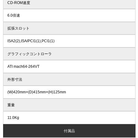
CD-ROM速度
6.0倍速
拡張スロット
ISA2(2),ISA/PCI1(1),PCI1(1)
グラフィックコントローラ
ATI mach64-264VT
外形寸法
(W)420mm×(D)415mm×(H)125mm
重量
11.0Kg
付属品