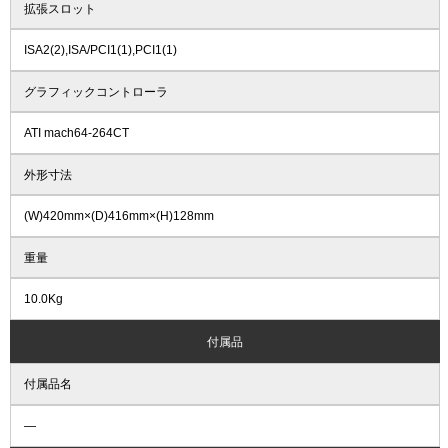
拡張スロット
ISA2(2),ISA/PCI1(1),PCI1(1)
グラフィックコントローラ
ATI mach64-264CT
外形寸法
(W)420mm×(D)416mm×(H)128mm
重量
10.0Kg
付属品
付属品名
―