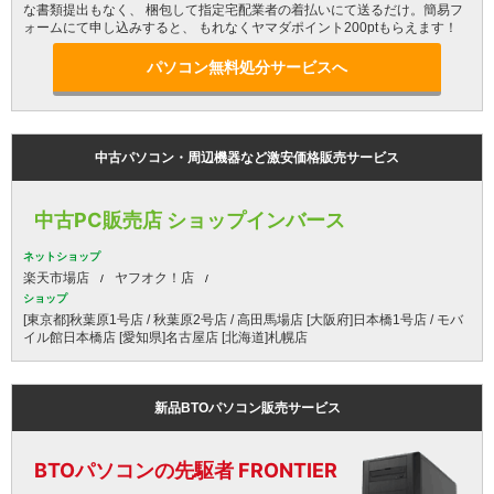
な書類提出もなく、 梱包して指定宅配業者の着払いにて送るだけ。簡易フ
ォームにて申し込みすると、 もれなくヤマダポイント200ptもらえます！
パソコン無料処分サービスへ
中古パソコン・周辺機器など激安価格販売サービス
中古PC販売店 ショップインバース
ネットショップ
楽天市場店
ヤフオク！店
ショップ
[東京都]秋葉原1号店 / 秋葉原2号店 / 高田馬場店 [大阪府]日本橋1号店 / モバ
イル館日本橋店 [愛知県]名古屋店 [北海道]札幌店
新品BTOパソコン販売サービス
BTOパソコンの先駆者 FRONTIER