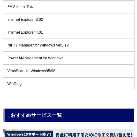
FMVマニュアル
Internet Explorer 3.02
Internet Explorer 4.01
NIFTY Manager for Windows Ver5.12
Power MANagement for Windows
VirusScan for Windows95/98
WinDiag
おすすめサービス一覧