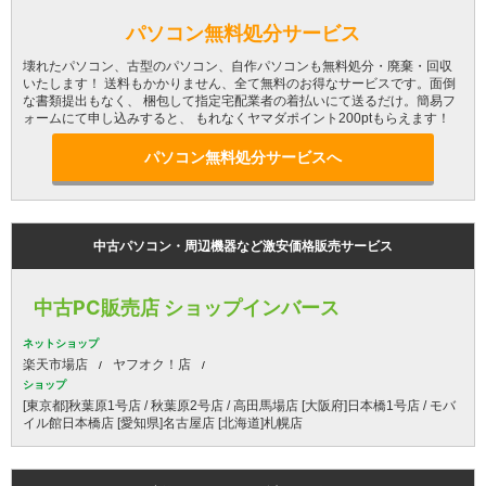
パソコン無料処分サービス
壊れたパソコン、古型のパソコン、自作パソコンも無料処分・廃棄・回収
いたします！ 送料もかかりません、全て無料のお得なサービスです。面倒
な書類提出もなく、 梱包して指定宅配業者の着払いにて送るだけ。簡易フ
ォームにて申し込みすると、 もれなくヤマダポイント200ptもらえます！
パソコン無料処分サービスへ
中古パソコン・周辺機器など激安価格販売サービス
中古PC販売店 ショップインバース
ネットショップ
楽天市場店
ヤフオク！店
ショップ
[東京都]秋葉原1号店 / 秋葉原2号店 / 高田馬場店 [大阪府]日本橋1号店 / モバ
イル館日本橋店 [愛知県]名古屋店 [北海道]札幌店