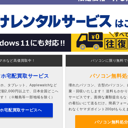
マホなど高価買取中！
パソコンに限り無料で
マホ宅配買取サービス
パソコン無料処
、タブレット、Applewatchなど
壊れたパソコン、古型のパソコン、
額2,000円以上で、日本全国どこへ
棄・回収いたします！ 送料もかか
ます！（※離島等一部地域を除く）
サービスです。面倒な書類提出もな
の着払いにて送るだけ。簡易フォー
れなくヤマダポイント200ptもらえ
ホ宅配買取サービスへ
パソコン無料処