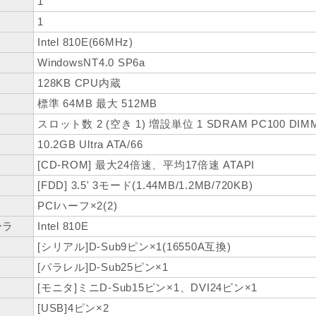
1
1
Intel 810E(66MHz)
WindowsNT4.0 SP6a
128KB CPU内蔵
標準 64MB 最大 512MB
スロット数 2 (空き 1) 増設単位 1 SDRAM PC100 DIM
10.2GB Ultra ATA/66
[CD-ROM] 最大24倍速、平均17倍速 ATAPI
[FDD] 3.5' 3モード(1.44MB/1.2MB/720KB)
PCIハーフ×2(2)
ーラ
Intel 810E
[シリアル]D-Sub9ピン×1(16550A互換)
[パラレル]D-Sub25ピン×1
[モニタ]ミニD-Sub15ピン×1、DVI24ピン×1
[USB]4ピン×2