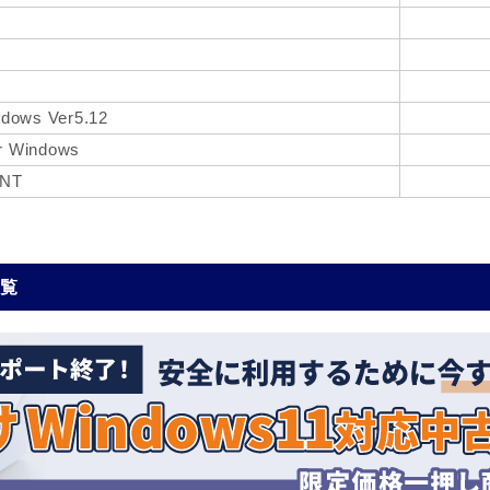
ndows Ver5.12
r Windows
sNT
一覧