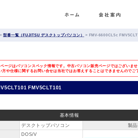
ENET
>
型番一覧（FUJITSU デスクトップパソコン）
>
FMV-6600CL5c FMV5CLT
のページはパソコンスペック情報です。中古パソコン販売ページではございませ
い方や仕様に関するお問い合せは
当社ではお答えすることはできませんのでご
MV5CLT101 FMV5CLT101
基本情報
デスクトップパソコン
製品
DOS/V