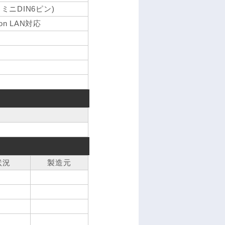
、ミニDIN6ピン)
t on LAN対応
状況
製造元