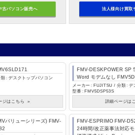
中古パソコン販売へ
法人様向け買取
MV6SLD171
FMV-DESKPOWER SP 5
Word モデムなし FMV5D
分類
デスクトップパソコン
メーカー
FUJITSU
分類
デ
型番
FMV5DSP53S
ージはこちら
詳細ページは
FMVバリューシリーズ) FMV-
FMV-ESPRIMO FMV-D5
82
24時間/改正薬事法対応