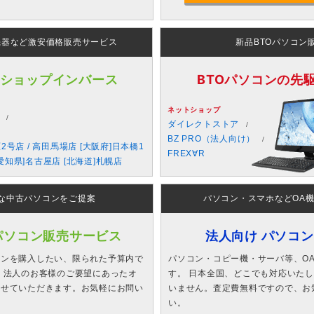
機器など激安価格販売サービス
新品BTOパソコン
 ショップインバース
BTOパソコンの先駆者
ネットショップ
ダイレクトストア
BZ PRO（法人向け）
原2号店 / 高田馬場店 [大阪府]日本橋1
FREX∀R
愛知県]名古屋店 [北海道]札幌店
な中古パソコンをご提案
パソコン・スマホなどOA
パソコン販売サービス
法人向け パソコ
コンを購入したい、限られた予算内で
パソコン・コピー機・サーバ等、O
 法人のお客様のご要望にあったオ
す。 日本全国、どこでも対応いた
させていただきます。お気軽にお問い
いません。査定費無料ですので、お
い。