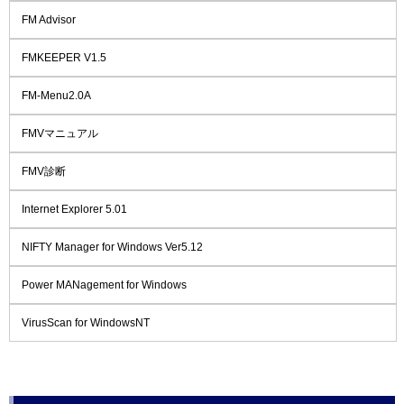
FM Advisor
FMKEEPER V1.5
FM-Menu2.0A
FMVマニュアル
FMV診断
Internet Explorer 5.01
NIFTY Manager for Windows Ver5.12
Power MANagement for Windows
VirusScan for WindowsNT