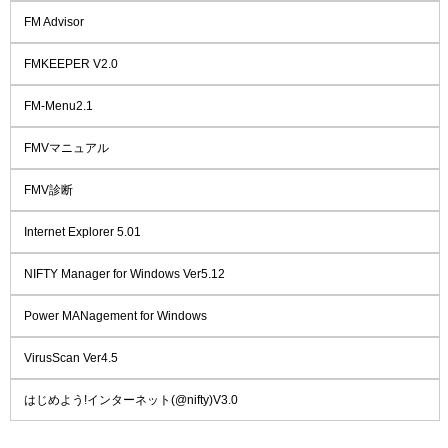
FM Advisor
FMKEEPER V2.0
FM-Menu2.1
FMVマニュアル
FMV診断
Internet Explorer 5.01
NIFTY Manager for Windows Ver5.12
Power MANagement for Windows
VirusScan Ver4.5
はじめよう!インターネット(@nifty)V3.0