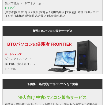
楽天市場店
ヤフオク！店
ショップ
[東京都]秋葉原1号店 / 秋葉原2号店 / 高田馬場店 [大阪府]日本橋1号店 / モバ
イル館日本橋店 [愛知県]名古屋店 [北海道]札幌店
新品BTOパソコン販売サービス
BTOパソコンの先駆者 FRONTIER
ネットショップ
ダイレクトストア
BZ PRO（法人向け）
FREX∀R
低価格・高品質な中古パソコンをご提案
法人向け 中古パソコン販売サービス
低価格・高品質の中古パソコンを購入したい、限られた予算内で必要台数