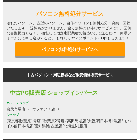
パソコン無料処分サービス
壊れたパソコン、古型のパソコン、自作パソコンも無料処分・廃棄・回収
いたします！ 送料もかかりません、全て無料のお得なサービスです。面倒
な書類提出もなく、 梱包して指定宅配業者の着払いにて送るだけ。簡易フ
ォームにて申し込みすると、 もれなくヤマダポイント200ptもらえます！
パソコン無料処分サービスへ
中古パソコン・周辺機器など激安価格販売サービス
中古PC販売店 ショップインバース
ネットショップ
楽天市場店
ヤフオク！店
ショップ
[東京都]秋葉原1号店 / 秋葉原2号店 / 高田馬場店 [大阪府]日本橋1号店 / モバ
イル館日本橋店 [愛知県]名古屋店 [北海道]札幌店