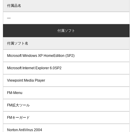
付属品名
―
付属ソフト
付属ソフト名
Microsoft Windows XP HomeEdition (SP2)
Microsoft Internet Explorer 6.0SP2
Viewpoint Media Player
FM-Menu
FM拡大ツール
FMキーガード
Norton AntiVirus 2004