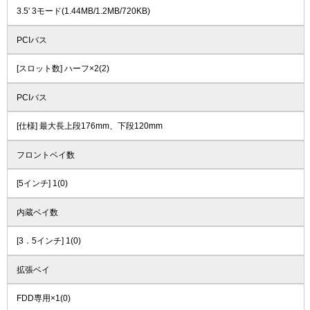
3.5' 3モード(1.44MB/1.2MB/720KB)
PCIバス
[スロット数] ハーフ×2(2)
PCIバス
[仕様] 最大長上段176mm、下段120mm
フロントベイ数
[5インチ] 1(0)
内蔵ベイ数
[3．5インチ] 1(0)
拡張ベイ
FDD専用×1(0)