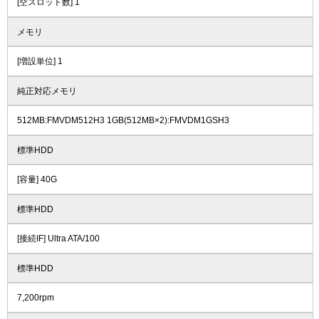
[空スロット数] 1
メモリ
[増設単位] 1
純正対応メモリ
512MB:FMVDM512H3 1GB(512MB×2):FMVDM1GSH3
標準HDD
[容量] 40G
標準HDD
[接続IF] Ultra ATA/100
標準HDD
7,200rpm