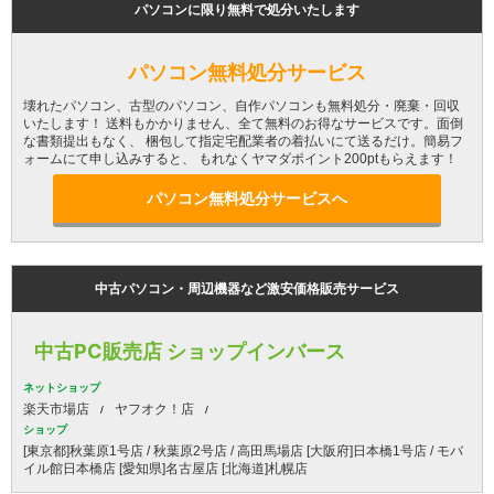
パソコンに限り無料で処分いたします
パソコン無料処分サービス
壊れたパソコン、古型のパソコン、自作パソコンも無料処分・廃棄・回収
いたします！ 送料もかかりません、全て無料のお得なサービスです。面倒
な書類提出もなく、 梱包して指定宅配業者の着払いにて送るだけ。簡易フ
ォームにて申し込みすると、 もれなくヤマダポイント200ptもらえます！
パソコン無料処分サービスへ
中古パソコン・周辺機器など激安価格販売サービス
中古PC販売店 ショップインバース
ネットショップ
楽天市場店
ヤフオク！店
ショップ
[東京都]秋葉原1号店 / 秋葉原2号店 / 高田馬場店 [大阪府]日本橋1号店 / モバ
イル館日本橋店 [愛知県]名古屋店 [北海道]札幌店