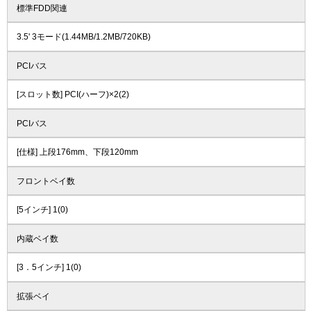
標準FDD関連
3.5' 3モード(1.44MB/1.2MB/720KB)
PCIバス
[スロット数] PCI(ハーフ)×2(2)
PCIバス
[仕様] 上段176mm、下段120mm
フロントベイ数
[5インチ] 1(0)
内蔵ベイ数
[3．5インチ] 1(0)
拡張ベイ