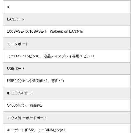
○
LANポート
100BASE-TX/10BASE-T、Wakeup on LAN対応
モニタポート
ミニD-Sub15ピン×1、液晶ディスプレイ専用30ピン×1
USBポート
USB2.0(4ピン)×5(前面×1、背面×4)
IEEE1394ポート
S400(4ピン、前面)×1
マウス/キーボードポート
キーボード(PS/2、ミニDIN6ピン)×1