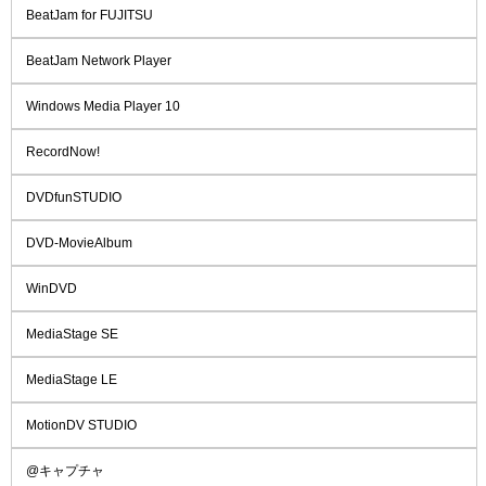
BeatJam for FUJITSU
BeatJam Network Player
Windows Media Player 10
RecordNow!
DVDfunSTUDIO
DVD-MovieAlbum
WinDVD
MediaStage SE
MediaStage LE
MotionDV STUDIO
@キャプチャ