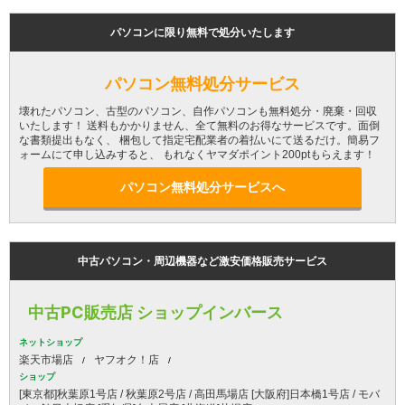
パソコンに限り無料で処分いたします
パソコン無料処分サービス
壊れたパソコン、古型のパソコン、自作パソコンも無料処分・廃棄・回収
いたします！ 送料もかかりません、全て無料のお得なサービスです。面倒
な書類提出もなく、 梱包して指定宅配業者の着払いにて送るだけ。簡易フ
ォームにて申し込みすると、 もれなくヤマダポイント200ptもらえます！
パソコン無料処分サービスへ
中古パソコン・周辺機器など激安価格販売サービス
中古PC販売店 ショップインバース
ネットショップ
楽天市場店
ヤフオク！店
ショップ
[東京都]秋葉原1号店 / 秋葉原2号店 / 高田馬場店 [大阪府]日本橋1号店 / モバ