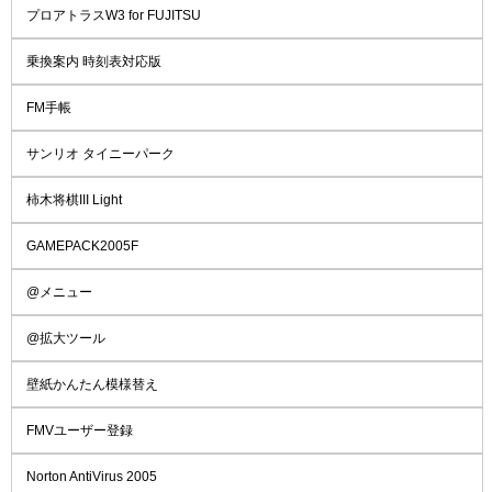
プロアトラスW3 for FUJITSU
乗換案内 時刻表対応版
FM手帳
サンリオ タイニーパーク
柿木将棋III Light
GAMEPACK2005F
@メニュー
@拡大ツール
壁紙かんたん模様替え
FMVユーザー登録
Norton AntiVirus 2005