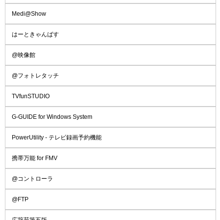
Medi@Show
はーときゃんばす
@映像館
@フォトレタッチ
TVfunSTUDIO
G-GUIDE for Windows System
PowerUtility - テレビ録画予約機能
携帯万能 for FMV
@コントローラ
@FTP
広辞苑第五版