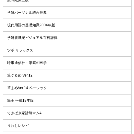
学研パーソナル統合辞典
現代用語の基礎知識2004年版
学研新世紀ビジュアル百科辞典
ツボ リラックス
時事通信社・家庭の医学
筆ぐるめ Ver.12
筆まめVer.14 ベーシック
筆王 平成18年版
てきぱき家計簿マム4
うれしレシピ