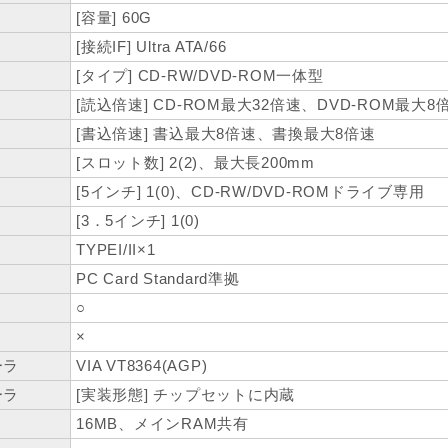
[容量] 60G
[接続IF] Ultra ATA/66
[タイプ] CD-RW/DVD-ROM一体型
[読込倍速] CD-ROM最大32倍速、DVD-ROM最大8
[書込倍速] 書込最大8倍速、書換最大8倍速
[スロット数] 2(2)、最大長200mm
[5インチ] 1(0)、CD-RW/DVD-ROMドライブ専用
[3．5インチ] 1(0)
TYPEI/II×1
PC Card Standard準拠
○
×
ーラ
VIA VT8364(AGP)
ーラ
[実装形態] チップセットに内蔵
16MB、メインRAM共有