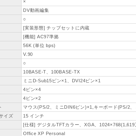
×
DV動画編集
○
[実装形態] チップセットに内蔵
[機能] AC97準拠
56K (単位 bps)
V.90
○
10BASE-T、100BASE-TX
ミニD-Sub15ピン×1、DVI24ピン×1
4ピン×4
4ピン×2
ト
マウス(PS/2、ミニDIN6ピン)×1,キーボード(PS/2、
サイズ
15 インチ
[仕様] デジタルTFTカラー、XGA、1024×768(1,619
Office XP Personal