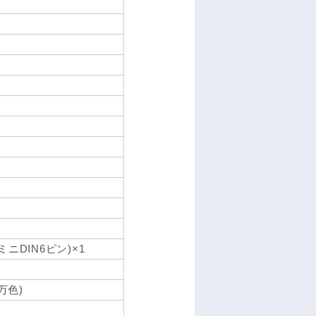
ミニDIN6ピン)×1
万色)