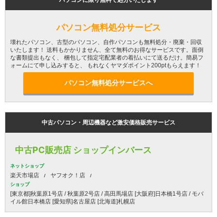
パソコンに限り無料で処分いたします
パソコン無料処分サービス
壊れたパソコン、古型のパソコン、自作パソコンも無料処分・廃棄・回収
いたします！ 送料もかかりません、全て無料のお得なサービスです。面倒
な書類提出もなく、 梱包して指定宅配業者の着払いにて送るだけ。簡易フ
ォームにて申し込みすると、 もれなくヤマダポイント200ptもらえます！
パソコン無料処分サービスへ
中古パソコン・周辺機器など激安価格販売サービス
中古PC販売店 ショップインバース
ネットショップ
楽天市場店
ヤフオク！店
ショップ
[東京都]秋葉原1号店 / 秋葉原2号店 / 高田馬場店 [大阪府]日本橋1号店 / モバ
イル館日本橋店 [愛知県]名古屋店 [北海道]札幌店