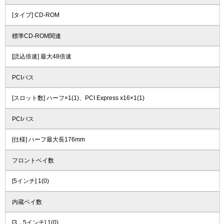
[タイプ] CD-ROM
標準CD-ROM関連
[読込倍速] 最大48倍速
PCIバス
[スロット数] ハーフ×1(1)、PCI Express x16×1(1)
PCIバス
[仕様] ハーフ最大長176mm
フロントベイ数
[5インチ] 1(0)
内蔵ベイ数
[3．5インチ] 1(0)