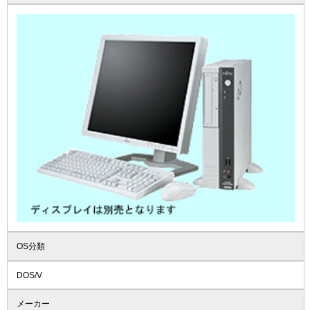
OS分類
DOS/V
メーカー