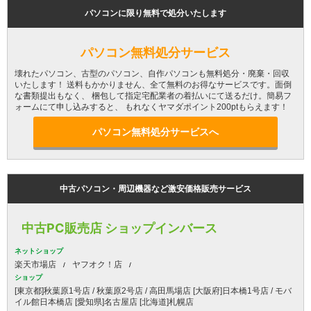
パソコンに限り無料で処分いたします
パソコン無料処分サービス
壊れたパソコン、古型のパソコン、自作パソコンも無料処分・廃棄・回収
いたします！ 送料もかかりません、全て無料のお得なサービスです。面倒
な書類提出もなく、 梱包して指定宅配業者の着払いにて送るだけ。簡易フ
ォームにて申し込みすると、 もれなくヤマダポイント200ptもらえます！
パソコン無料処分サービスへ
中古パソコン・周辺機器など激安価格販売サービス
中古PC販売店 ショップインバース
ネットショップ
楽天市場店
ヤフオク！店
ショップ
[東京都]秋葉原1号店 / 秋葉原2号店 / 高田馬場店 [大阪府]日本橋1号店 / モバ
イル館日本橋店 [愛知県]名古屋店 [北海道]札幌店