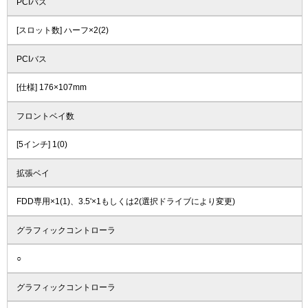
PCIバス
[スロット数] ハーフ×2(2)
PCIバス
[仕様] 176×107mm
フロントベイ数
[5インチ] 1(0)
拡張ベイ
FDD専用×1(1)、3.5'×1もしくは2(選択ドライブにより変更)
グラフィックコントローラ
○
グラフィックコントローラ