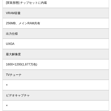
[実装形態] チップセットに内蔵
VRAM容量
256MB、メインRAM共有
出力仕様
UXGA
最大解像度
1600×1200(1,677万色)
TVチューナ
×
ビデオキャプチャ
×