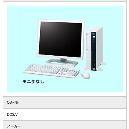
OS分類
DOS/V
メーカー