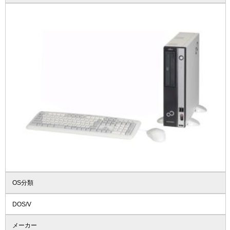
OS分類
DOS/V
メーカー