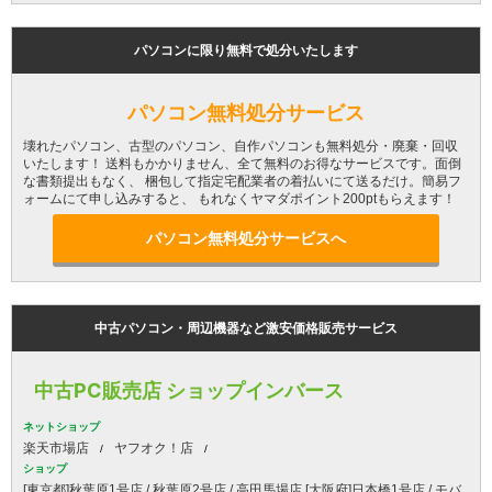
パソコンに限り無料で処分いたします
パソコン無料処分サービス
壊れたパソコン、古型のパソコン、自作パソコンも無料処分・廃棄・回収
いたします！ 送料もかかりません、全て無料のお得なサービスです。面倒
な書類提出もなく、 梱包して指定宅配業者の着払いにて送るだけ。簡易フ
ォームにて申し込みすると、 もれなくヤマダポイント200ptもらえます！
パソコン無料処分サービスへ
中古パソコン・周辺機器など激安価格販売サービス
中古PC販売店 ショップインバース
ネットショップ
楽天市場店
ヤフオク！店
ショップ
[東京都]秋葉原1号店 / 秋葉原2号店 / 高田馬場店 [大阪府]日本橋1号店 / モバ