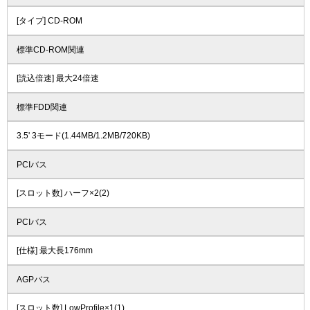
[タイプ] CD-ROM
標準CD-ROM関連
[読込倍速] 最大24倍速
標準FDD関連
3.5' 3モード(1.44MB/1.2MB/720KB)
PCIバス
[スロット数] ハーフ×2(2)
PCIバス
[仕様] 最大長176mm
AGPバス
[スロット数] LowProfile×1(1)