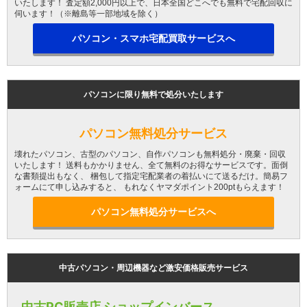
いたします！ 査定額2,000円以上で、日本全国どこへでも無料で宅配回収に
伺います！（※離島等一部地域を除く）
パソコン・スマホ宅配買取サービスへ
パソコンに限り無料で処分いたします
パソコン無料処分サービス
壊れたパソコン、古型のパソコン、自作パソコンも無料処分・廃棄・回収
いたします！ 送料もかかりません、全て無料のお得なサービスです。面倒
な書類提出もなく、 梱包して指定宅配業者の着払いにて送るだけ。簡易フ
ォームにて申し込みすると、 もれなくヤマダポイント200ptもらえます！
パソコン無料処分サービスへ
中古パソコン・周辺機器など激安価格販売サービス
中古PC販売店 ショップインバース