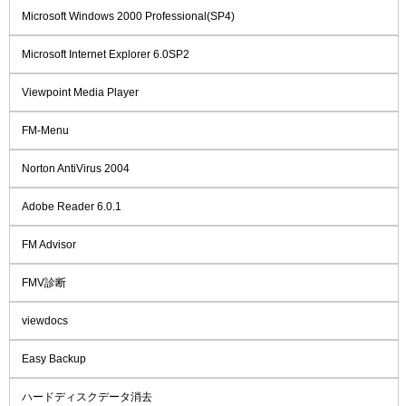
Microsoft Windows 2000 Professional(SP4)
Microsoft Internet Explorer 6.0SP2
Viewpoint Media Player
FM-Menu
Norton AntiVirus 2004
Adobe Reader 6.0.1
FM Advisor
FMV診断
viewdocs
Easy Backup
ハードディスクデータ消去