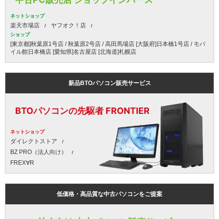
ネットショップ
楽天市場店
ヤフオク！店
ショップ
[東京都]秋葉原1号店 / 秋葉原2号店 / 高田馬場店 [大阪府]日本橋1号店 / モバ
イル館日本橋店 [愛知県]名古屋店 [北海道]札幌店
新品BTOパソコン販売サービス
BTOパソコンの先駆者 FRONTIER
ネットショップ
ダイレクトストア
BZ PRO（法人向け）
FREX∀R
低価格・高品質な中古パソコンをご提案