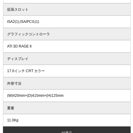
拡張スロット
ISA2(1),ISA/PCI1(1)
グラフィックコントローラ
ATI 3D RAGE II
ディスプレイ
17.0インチ CRT カラー
外形寸法
(W)420mm×(D)415mm×(H)125mm
重量
11.0Kg
付属品