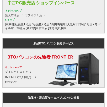
中古PC販売店 ショップインバース
ネットショップ
楽天市場店
ヤフオク！店
ショップ
[東京都]秋葉原1号店 / 秋葉原2号店 / 高田馬場店 [大阪府]日本橋1号店 / モバ
イル館日本橋店 [愛知県]名古屋店 [北海道]札幌店
新品BTOパソコン販売サービス
BTOパソコンの先駆者 FRONTIER
ネットショップ
ダイレクトストア
BZ PRO（法人向け）
FREX∀R
低価格・高品質な中古パソコンをご提案