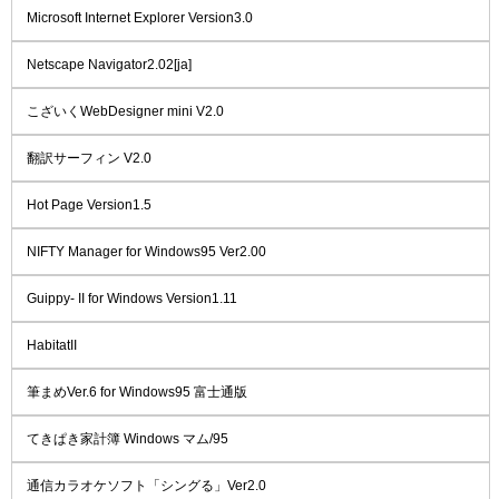
Microsoft Internet Explorer Version3.0
Netscape Navigator2.02[ja]
こざいくWebDesigner mini V2.0
翻訳サーフィン V2.0
Hot Page Version1.5
NIFTY Manager for Windows95 Ver2.00
Guippy- II for Windows Version1.11
HabitatII
筆まめVer.6 for Windows95 富士通版
てきぱき家計簿 Windows マム/95
通信カラオケソフト「シングる」Ver2.0