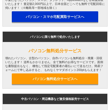
不要になったパソコン、スマホ、タブレット、Applewatchなどを高価買取
いたします！ 査定額2,000円以上で、日本全国どこへでも無料で宅配回収に
伺います！（※離島等一部地域を除く）
パソコン・スマホ宅配買取サービスへ
パソコンに限り無料で処分いたします
パソコン無料処分サービス
壊れたパソコン、古型のパソコン、自作パソコンも無料処分・廃棄・回収
いたします！ 送料もかかりません、全て無料のお得なサービスです。面倒
な書類提出もなく、 梱包して指定宅配業者の着払いにて送るだけ。簡易フ
ォームにて申し込みすると、 もれなくヤマダポイント200ptもらえます！
パソコン無料処分サービスへ
中古パソコン・周辺機器など激安価格販売サービス