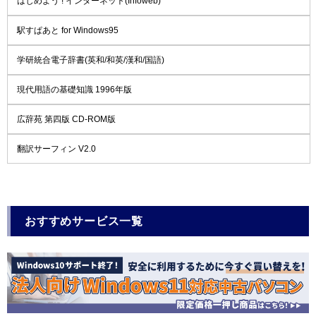
はじめよう ! インターネット(Infoweb)
駅すぱあと for Windows95
学研統合電子辞書(英和/和英/漢和/国語)
現代用語の基礎知識 1996年版
広辞苑 第四版 CD-ROM版
翻訳サーフィン V2.0
おすすめサービス一覧