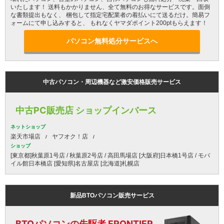
いたします！ 送料もかかりません、全て無料のお得なサービスです。面倒
な書類提出もなく、 梱包して指定宅配業者の着払いにて送るだけ。簡易フ
ォームにて申し込みすると、 もれなくヤマダポイント200ptもらえます！
パソコン無料処分サービスへ
中古パソコン・周辺機器など激安価格販売サービス
中古PC販売店 ショップインバース
ネットショップ
楽天市場店
ヤフオク！店
ショップ
[東京都]秋葉原1号店 / 秋葉原2号店 / 高田馬場店 [大阪府]日本橋1号店 / モバ
イル館日本橋店 [愛知県]名古屋店 [北海道]札幌店
新品BTOパソコン販売サービス
BTOパソコンの先駆者 FRONTIER