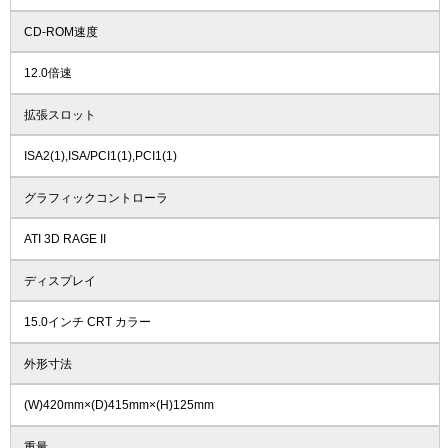
CD-ROM速度
12.0倍速
拡張スロット
ISA2(1),ISA/PCI1(1),PCI1(1)
グラフィックコントローラ
ATI 3D RAGE II
ディスプレイ
15.0インチ CRT カラー
外形寸法
(W)420mm×(D)415mm×(H)125mm
重量