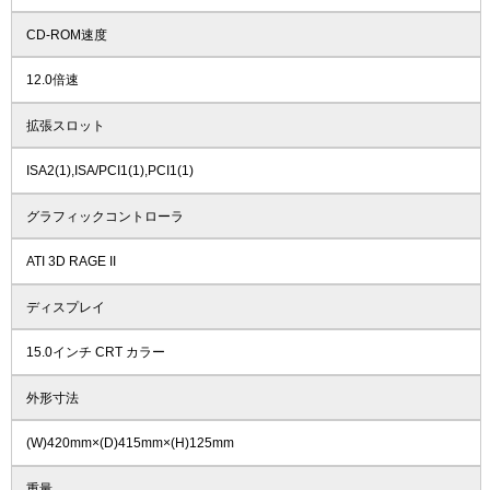
CD-ROM速度
12.0倍速
拡張スロット
ISA2(1),ISA/PCI1(1),PCI1(1)
グラフィックコントローラ
ATI 3D RAGE II
ディスプレイ
15.0インチ CRT カラー
外形寸法
(W)420mm×(D)415mm×(H)125mm
重量