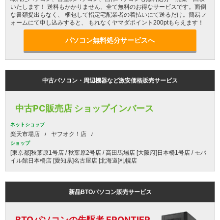
いたします！ 送料もかかりません、全て無料のお得なサービスです。面倒
な書類提出もなく、 梱包して指定宅配業者の着払いにて送るだけ。簡易フ
ォームにて申し込みすると、 もれなくヤマダポイント200ptもらえます！
パソコン無料処分サービスへ
中古パソコン・周辺機器など激安価格販売サービス
中古PC販売店 ショップインバース
ネットショップ
楽天市場店
ヤフオク！店
ショップ
[東京都]秋葉原1号店 / 秋葉原2号店 / 高田馬場店 [大阪府]日本橋1号店 / モバ
イル館日本橋店 [愛知県]名古屋店 [北海道]札幌店
新品BTOパソコン販売サービス
BTOパソコンの先駆者 FRONTIER