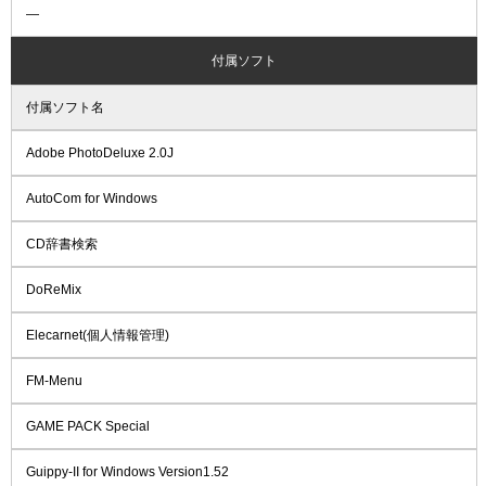
―
付属ソフト
付属ソフト名
Adobe PhotoDeluxe 2.0J
AutoCom for Windows
CD辞書検索
DoReMix
Elecarnet(個人情報管理)
FM-Menu
GAME PACK Special
Guippy-II for Windows Version1.52