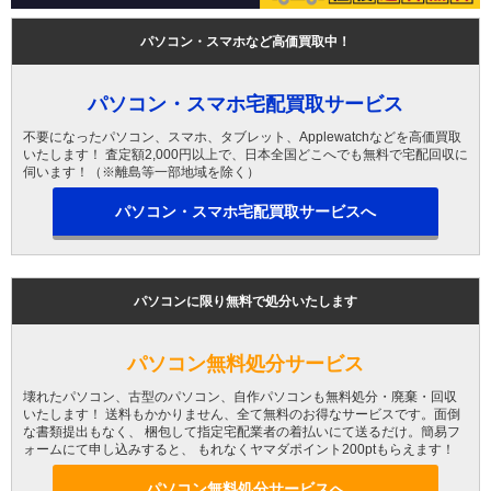
パソコン・スマホなど高価買取中！
パソコン・スマホ宅配買取サービス
不要になったパソコン、スマホ、タブレット、Applewatchなどを高価買取
いたします！ 査定額2,000円以上で、日本全国どこへでも無料で宅配回収に
伺います！（※離島等一部地域を除く）
パソコン・スマホ宅配買取サービスへ
パソコンに限り無料で処分いたします
パソコン無料処分サービス
壊れたパソコン、古型のパソコン、自作パソコンも無料処分・廃棄・回収
いたします！ 送料もかかりません、全て無料のお得なサービスです。面倒
な書類提出もなく、 梱包して指定宅配業者の着払いにて送るだけ。簡易フ
ォームにて申し込みすると、 もれなくヤマダポイント200ptもらえます！
パソコン無料処分サービスへ