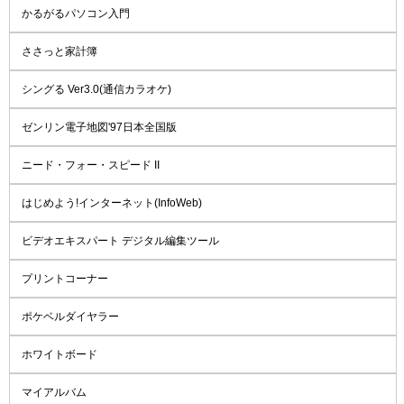
かるがるパソコン入門
ささっと家計簿
シングる Ver3.0(通信カラオケ)
ゼンリン電子地図'97日本全国版
ニード・フォー・スピード II
はじめよう!インターネット(InfoWeb)
ビデオエキスパート デジタル編集ツール
プリントコーナー
ポケベルダイヤラー
ホワイトボード
マイアルバム