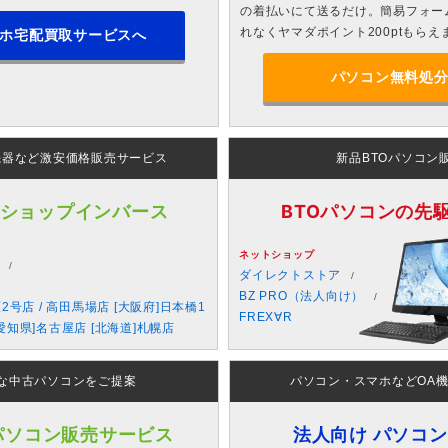
の着払いにて送るだけ。簡易フォー
れなくヤマダポイント200ptもらえ
ホ宅配買取サービスへ
パソコン無料処
機器など激安価格販売サービス
新品BTOパソコン
 ショップインバース
BTOパソコンの先駆者
ネットショップ
ダイレクトストア
BZ PRO（法人向け）
原2号店 / 高田馬場店 [大阪府]日本橋1
FREX∀R
愛知県]名古屋店 [北海道]札幌店
な中古パソコンをご提案
パソコン・スマホなどOA
パソコン販売サービス
法人向け パソコ