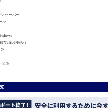
)
ーンセーバー
ーヤ
ndows
和英/漢和/国語)
M版
富士通版
一覧