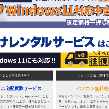
マホなど高価買取中！
パソコンに限り無料で
マホ宅配買取サービス
パソコン無料処
、タブレット、Applewatchなど
壊れたパソコン、古型のパソコン、
額2,000円以上で、日本全国どこへ
棄・回収いたします！ 送料もかか
ます！（※離島等一部地域を除く）
サービスです。面倒な書類提出もな