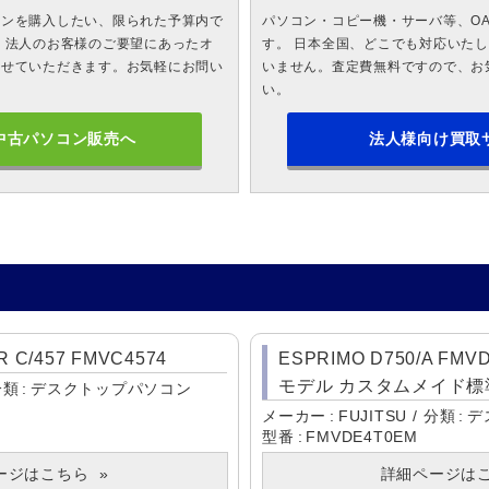
コンを購入したい、限られた予算内で
パソコン・コピー機・サーバ等、O
 法人のお客様のご要望にあったオ
す。 日本全国、どこでも対応いた
させていただきます。お気軽にお問い
いません。査定費無料ですので、お
い。
中古パソコン販売へ
法人様向け買取
 C/457 FMVC4574
ESPRIMO D750/A FM
モデル カスタムメイド標準構
分類
デスクトップパソコン
メーカー
FUJITSU
分類
デ
型番
FMVDE4T0EM
ージはこちら
詳細ページは