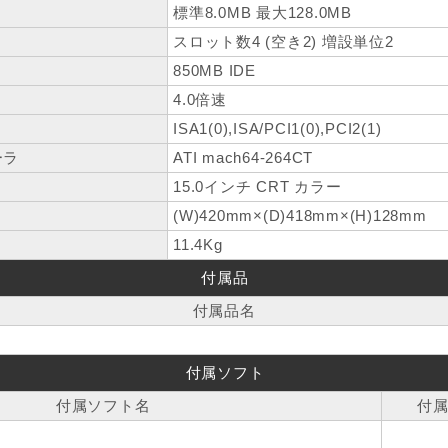
標準8.0MB 最大128.0MB
スロット数4 (空き2) 増設単位2
850MB IDE
4.0倍速
ISA1(0),ISA/PCI1(0),PCI2(1)
ーラ
ATI mach64-264CT
15.0インチ CRT カラー
(W)420mm×(D)418mm×(H)128mm
11.4Kg
付属品
付属品名
付属ソフト
付属ソフト名
付