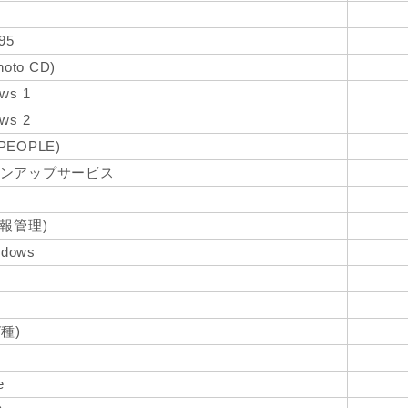
95
to CD)
ws 1
ws 2
s(PEOPLE)
サインアップサービス
人情報管理)
ndows
7種)
e