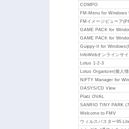
COMPO
FM-Menu for Windows 
FMイメージビューア(Pho
GAME PACK for Windo
GAME PACK for Windo
Guippy-II for Window
InfoWebオンライン
Lotus 1-2-3
Lotus Organizer(個
NIFTY Manager for Wi
OASYS/CD View
Platz OVAL
SANRIO TINY PARK (
Welcome to FMV
ウィルスバスター95 Lit