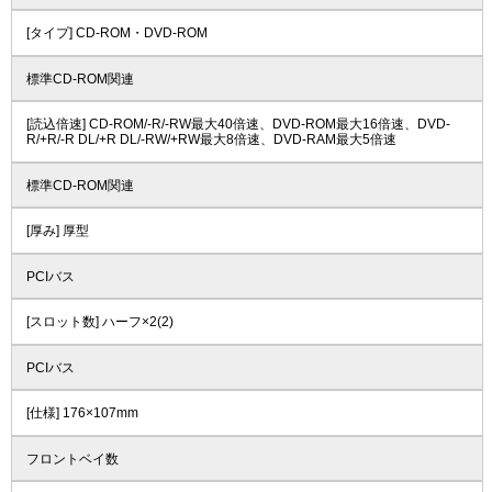
[タイプ] CD-ROM・DVD-ROM
標準CD-ROM関連
[読込倍速] CD-ROM/-R/-RW最大40倍速、DVD-ROM最大16倍速、DVD-
R/+R/-R DL/+R DL/-RW/+RW最大8倍速、DVD-RAM最大5倍速
標準CD-ROM関連
[厚み] 厚型
PCIバス
[スロット数] ハーフ×2(2)
PCIバス
[仕様] 176×107mm
フロントベイ数