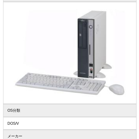
OS分類
DOS/V
メーカー