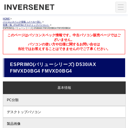
HOME
>
パソコンスペック情報（メーカー別）
>
型番一覧（FUJITSU デスクトップパソコン）
>
ESPRIMO(バリューシリーズ) D530/AX FMVXD0BG4 FMVXD0BG4
このページはパソコンスペック情報です。中古パソコン販売ページではご
ざいません。
パソコンの使い方や仕様に関するお問い合せは
当社ではお答えすることはできませんのでご了承ください。
ESPRIMO(バリューシリーズ) D530/AX
FMVXD0BG4 FMVXD0BG4
基本情報
PC分類
デスクトップパソコン
製品画像