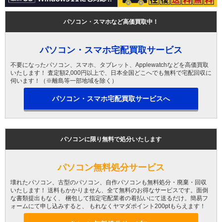
パソコン・スマホなど高価買取中！
パソコン・スマホ宅配買取サービス
不要になったパソコン、スマホ、タブレット、Applewatchなどを高価買取
いたします！ 査定額2,000円以上で、日本全国どこへでも無料で宅配回収に
伺います！（※離島等一部地域を除く）
パソコン・スマホ宅配買取サービスへ
パソコンに限り無料で処分いたします
パソコン無料処分サービス
壊れたパソコン、古型のパソコン、自作パソコンも無料処分・廃棄・回収
いたします！ 送料もかかりません、全て無料のお得なサービスです。面倒
な書類提出もなく、 梱包して指定宅配業者の着払いにて送るだけ。簡易フ
ォームにて申し込みすると、 もれなくヤマダポイント200ptもらえます！