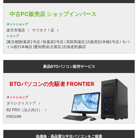
中古PC販売店 ショップインバース
ネットショップ
楽天市場店
ヤフオク！店
ショップ
[東京都]秋葉原1号店 / 秋葉原2号店 / 高田馬場店 [大阪府]日本橋1号店 / モバ
イル館日本橋店 [愛知県]名古屋店 [北海道]札幌店
新品BTOパソコン販売サービス
BTOパソコンの先駆者 FRONTIER
ネットショップ
ダイレクトストア
BZ PRO（法人向け）
FREX∀R
低価格・高品質な中古パソコンをご提案