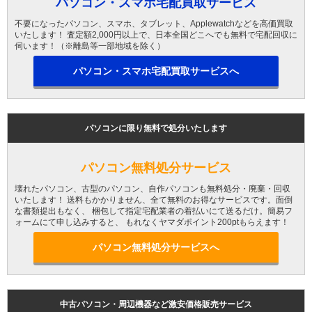
パソコン・スマホ宅配買取サービス
不要になったパソコン、スマホ、タブレット、Applewatchなどを高価買取
いたします！ 査定額2,000円以上で、日本全国どこへでも無料で宅配回収に
伺います！（※離島等一部地域を除く）
パソコン・スマホ宅配買取サービスへ
パソコンに限り無料で処分いたします
パソコン無料処分サービス
壊れたパソコン、古型のパソコン、自作パソコンも無料処分・廃棄・回収
いたします！ 送料もかかりません、全て無料のお得なサービスです。面倒
な書類提出もなく、 梱包して指定宅配業者の着払いにて送るだけ。簡易フ
ォームにて申し込みすると、 もれなくヤマダポイント200ptもらえます！
パソコン無料処分サービスへ
中古パソコン・周辺機器など激安価格販売サービス