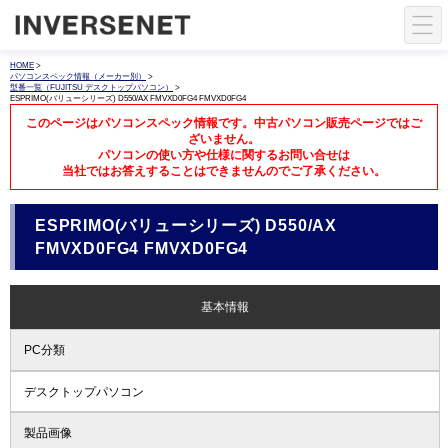
HOME
>
パソコンスペック情報（メーカー別）
>
型番一覧（FUJITSU デスクトップパソコン）
>
ESPRIMO(バリューシリーズ) D550/AX FMVXD0FG4 FMVXD0FG4
このページはパソコンスペック情報です。中古パソコン販売ページではご
ざいません。
パソコンの使い方や仕様に関するお問い合せは
当社ではお答えすることはできませんのでご了承ください。
ESPRIMO(バリューシリーズ) D550/AX
FMVXD0FG4 FMVXD0FG4
基本情報
PC分類
デスクトップパソコン
製品画像