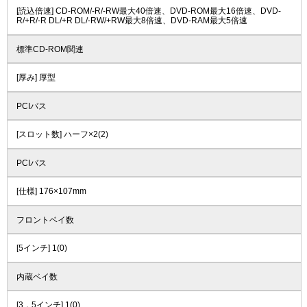
[読込倍速] CD-ROM/-R/-RW最大40倍速、DVD-ROM最大16倍速、DVD-
R/+R/-R DL/+R DL/-RW/+RW最大8倍速、DVD-RAM最大5倍速
標準CD-ROM関連
[厚み] 厚型
PCIバス
[スロット数] ハーフ×2(2)
PCIバス
[仕様] 176×107mm
フロントベイ数
[5インチ] 1(0)
内蔵ベイ数
[3．5インチ] 1(0)