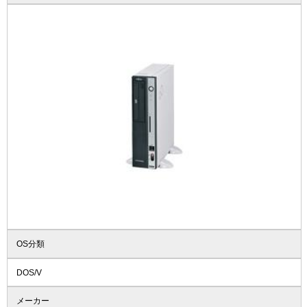
OS分類
DOS/V
メーカー