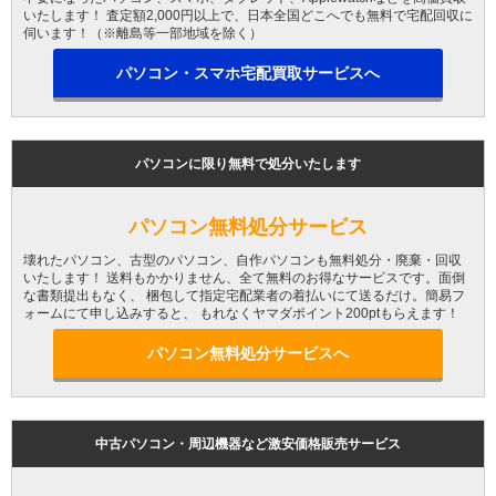
いたします！ 査定額2,000円以上で、日本全国どこへでも無料で宅配回収に
伺います！（※離島等一部地域を除く）
パソコン・スマホ宅配買取サービスへ
パソコンに限り無料で処分いたします
パソコン無料処分サービス
壊れたパソコン、古型のパソコン、自作パソコンも無料処分・廃棄・回収
いたします！ 送料もかかりません、全て無料のお得なサービスです。面倒
な書類提出もなく、 梱包して指定宅配業者の着払いにて送るだけ。簡易フ
ォームにて申し込みすると、 もれなくヤマダポイント200ptもらえます！
パソコン無料処分サービスへ
中古パソコン・周辺機器など激安価格販売サービス