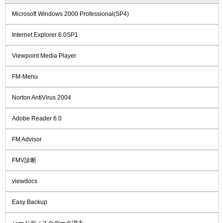
Microsoft Windows 2000 Professional(SP4)
Internet Explorer 6.0SP1
Viewpoint Media Player
FM-Menu
Norton AntiVirus 2004
Adobe Reader 6.0
FM Advisor
FMV診断
viewdocs
Easy Backup
ハードディスクデータ消去