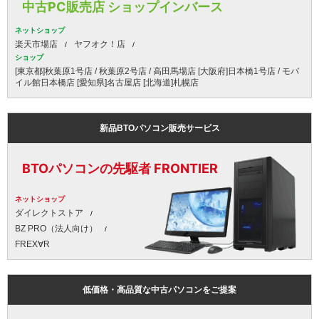
中古PC販売店 ショップインバース
ネットショップ
楽天市場店
ヤフオク！店
ショップ
[東京都]秋葉原1号店 / 秋葉原2号店 / 高田馬場店 [大阪府]日本橋1号店 / モバ
イル館日本橋店 [愛知県]名古屋店 [北海道]札幌店
新品BTOパソコン販売サービス
BTOパソコンの先駆者 FRONTIER
ネットショップ
ダイレクトストア
BZ PRO（法人向け）
FREX∀R
低価格・高品質な中古パソコンをご提案