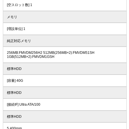
[空スロット数] 1
メモリ
[増設単位] 1
純正対応メモリ
256MB:FMVDM256H2 512MB(256MB×2):FMVDM51SH
1GB(512MB×2):FMVDM1GSH
標準HDD
[容量] 40G
標準HDD
[接続IF] Ultra ATA/100
標準HDD
5,400rpm