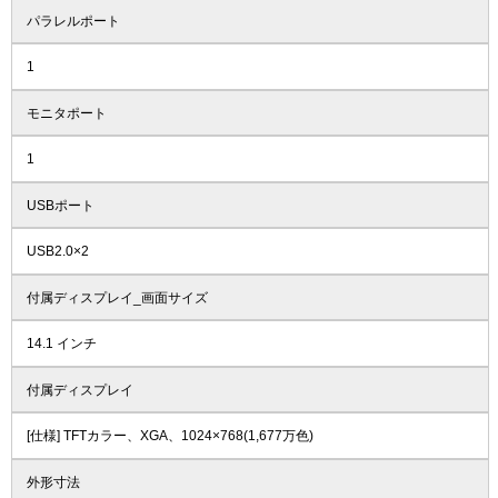
パラレルポート
1
モニタポート
1
USBポート
USB2.0×2
付属ディスプレイ_画面サイズ
14.1 インチ
付属ディスプレイ
[仕様] TFTカラー、XGA、1024×768(1,677万色)
外形寸法