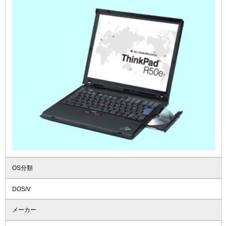
OS分類
DOS/V
メーカー