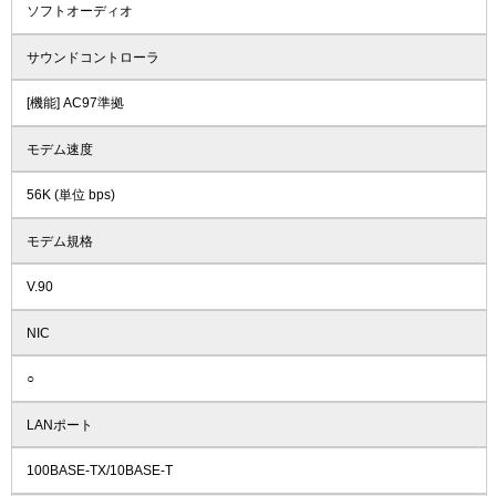
ソフトオーディオ
サウンドコントローラ
[機能] AC97準拠
モデム速度
56K (単位 bps)
モデム規格
V.90
NIC
○
LANポート
100BASE-TX/10BASE-T